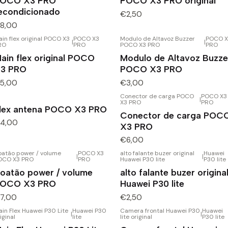
OCO X3 PRO
POCO X3 PRO original
econdicionado
€2,50
8,00
in flex original POCO X3
POCO X3
Modulo de Altavoz Buzzer
POCO X
|
|
RO
PRO
POCO X3 PRO
PRO
ain flex original POCO
Modulo de Altavoz Buzze
3 PRO
POCO X3 PRO
5,00
€3,00
Conector de carga POCO
POCO X3
|
X3 PRO
PRO
lex antena POCO X3 PRO
Conector de carga POC
4,00
X3 PRO
€6,00
oatão power / volume
POCO X3
alto falante buzer original
Huawei
|
|
OCO X3 PRO
PRO
Huawei P30 lite
P30 lite
oatão power / volume
alto falante buzer origina
OCO X3 PRO
Huawei P30 lite
7,00
€2,50
in Flex Huawei P30 Lite
Huawei P30
Camera frontal Huawei P30
Huawei
|
|
iginal
lite
lite original
P30 lite