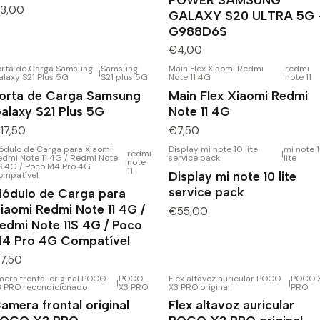
3,00
GALAXY S20 ULTRA 5G 
G988D6S
€4,00
orta de Carga Samsung
Samsung
Main Flex Xiaomi Redmi
redmi
|
|
laxy S21 Plus 5G
S21 plus 5G
Note 11 4G
note 11
orta de Carga Samsung
Main Flex Xiaomi Redmi
alaxy S21 Plus 5G
Note 11 4G
17,50
€7,50
ódulo de Carga para Xiaomi
Display mi note 10 lite
mi note 
redmi
|
edmi Note 11 4G / Redmi Note
service pack
lite
|
note
1S 4G / Poco M4 Pro 4G
11
Display mi note 10 lite
ompatível
service pack
ódulo de Carga para
iaomi Redmi Note 11 4G /
€55,00
edmi Note 11S 4G / Poco
4 Pro 4G Compatível
7,50
era frontal original POCO
POCO
Flex altavoz auricular POCO
POCO 
|
|
3 PRO recondicionado
X3 PRO
X3 PRO original
PRO
amera frontal original
Flex altavoz auricular