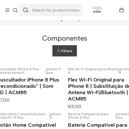
Este é o texto do slide
Ler mais
Home
Catálogo
Componentes
Componentes
Filters
scultador iPhone 8 Plus
Iphone 8
Flex Wi-Fi Original para iPhone
Iphon
|
|
recondicionado"
plus
8
8
uscultador iPhone 8 Plus
Flex Wi-Fi Original para
recondicionado" | Som
iPhone 8 | Substituição d
D | ACM85
Antena Wi-Fi/Bluetooth |
ACM85
7,00
€5,00
otão Home Compatível para
Iphone
Bateria Compatível para
Iphone 
|
|
hone 8 / 8 Plus
8
iPhone 8 Plus
plus
otão Home Compatível
Bateria Compatível para