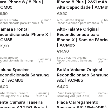
ara iPhone 8 / 8 Plus |
iPhone 8 Plus | 2691 mAh 
ACM85
Alta Capacidade | ACM8
9,50
€9,50
âmara Frontal
iPhone
Alto-Falante Original
iPho
|
|
econdicionada para iPhone X
X
Recondicionado para iPhone X
X
âmara Frontal
Alto-Falante Original
econdicionada iPhone X |
Recondicionado para
ACM85
iPhone X | Som de Fábric
| ACM85
19,90
€14,90
oluna Speaker
Botão Volume Original
Samsung
Samsu
econdicionada Samsung
|
Recondicionado Samsung
|
A12
A12
12
A12
oluna Speaker
Botão Volume Original
econdicionada Samsung
Recondicionado Samsun
12 | ACM85
A12 | ACM85
6,00
€4,00
ente Câmara Traseira
Samsung
Placa Carregamento
Samsu
|
|
amsung A22 5G Preta
A22 5G
Samsung A51 (SM-A515)
A51
ente Câmara Traseira
Placa Carregamento
amsung A22 5G Preta |
Samsung A51 (SM-A515) 