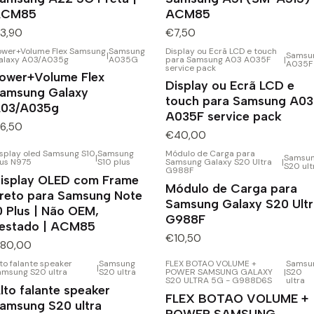
ACM85
ACM85
3,90
€7,50
ower+Volume Flex Samsung
Samsung
Display ou Ecrã LCD e touch
|
Samsu
alaxy A03/A035g
A035G
para Samsung A03 A035F
|
A035F
service pack
ower+Volume Flex
Display ou Ecrã LCD e
amsung Galaxy
touch para Samsung A03
03/A035g
A035F service pack
6,50
€40,00
isplay oled Samsung S10
Samsung
Módulo de Carga para
|
Samsu
lus N975
S10 plus
Samsung Galaxy S20 Ultra
|
S20 ult
G988F
isplay OLED com Frame
Módulo de Carga para
reto para Samsung Note
Samsung Galaxy S20 Ultr
0 Plus | Não OEM,
G988F
estado | ACM85
€10,50
80,00
to falante speaker
Samsung
FLEX BOTAO VOLUME +
Samsu
|
amsung S20 ultra
S20 ultra
POWER SAMSUNG GALAXY
|
S20
S20 ULTRA 5G - G988D6S
ultra
lto falante speaker
FLEX BOTAO VOLUME +
amsung S20 ultra
POWER SAMSUNG