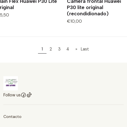
ain Flex Huawei P30 Lite
Camera frontal Huawei
riginal
P30 lite original
(recondidionado)
5,50
€10,00
1
2
3
4
»
Last
Follow us
Contacto