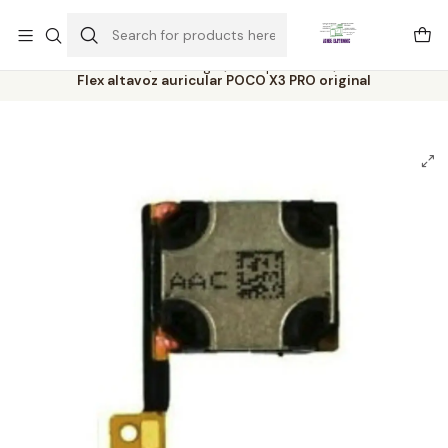
Este é o texto do slide
Ler mais
Home
Catálogo
Componentes
Flex altavoz auricular POCO X3 PRO original