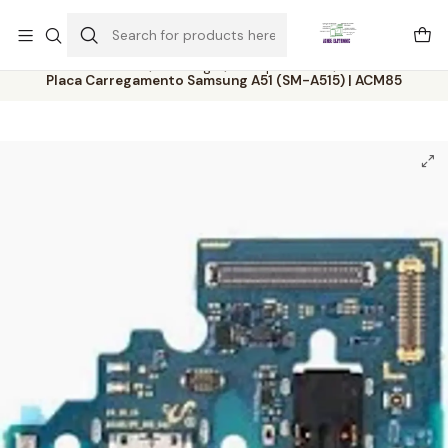
Este é o texto do slide
Ler mais
Home
Catálogo
Componentes
Placa Carregamento Samsung A51 (SM-A515) | ACM85