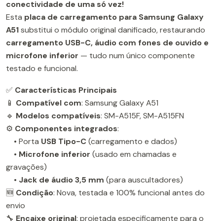
conectividade de uma só vez!
Esta
placa de carregamento para Samsung Galaxy
A51
substitui o módulo original danificado, restaurando
carregamento USB-C, áudio com fones de ouvido e
microfone inferior
— tudo num único componente
testado e funcional.
✅
Características Principais
📱
Compatível com
: Samsung Galaxy A51
🔹
Modelos compatíveis
: SM-A515F, SM-A515FN
⚙️
Componentes integrados
:
• Porta
USB Tipo-C
(carregamento e dados)
•
Microfone inferior
(usado em chamadas e
gravações)
•
Jack de áudio 3,5 mm
(para auscultadores)
🆕
Condição
: Nova, testada e 100% funcional antes do
envio
🔧
Encaixe original
: projetada especificamente para o