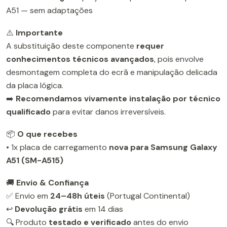
A51 — sem adaptações
⚠️
Importante
A substituição deste componente
requer
conhecimentos técnicos avançados
, pois envolve
desmontagem completa do ecrã e manipulação delicada
da placa lógica.
➡️
Recomendamos vivamente instalação por técnico
qualificado
para evitar danos irreversíveis.
📦
O que recebes
• 1x placa de carregamento
nova para Samsung Galaxy
A51 (SM-A515)
🚚
Envio & Confiança
✅ Envio em
24–48h úteis
(Portugal Continental)
↩️
Devolução grátis
em 14 dias
🔍 Produto
testado e verificado
antes do envio