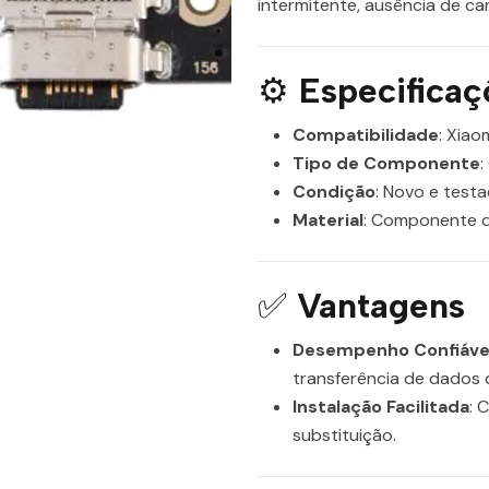
intermitente, ausência de ca
⚙️
Especificaç
Compatibilidade
: Xiao
Tipo de Componente
:
Condição
: Novo e test
Material
: Componente d
✅
Vantagens
Desempenho Confiáve
transferência de dados d
Instalação Facilitada
: 
substituição.