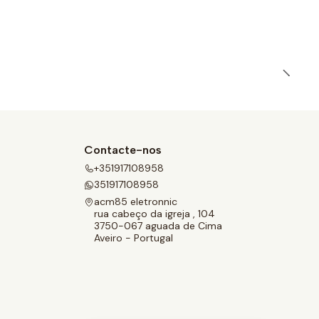
Contacte-nos
+351917108958
351917108958
acm85 eletronnic
rua cabeço da igreja , 104
3750-067 aguada de Cima
Aveiro - Portugal