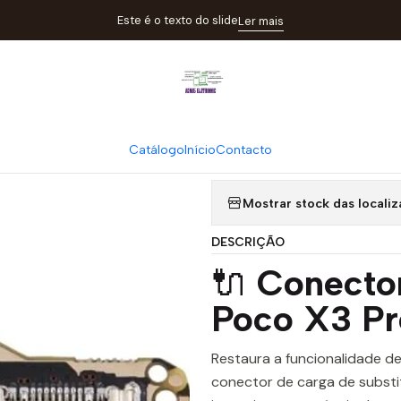
Home
Catálogo
Componentes
Conector de carga POCO X3 PR
Este é o texto do slide
Ler mais
|
Conector de 
Catálogo
Início
Contacto
Quantity
Mostrar stock das locali
DESCRIÇÃO
🔌
Conecto
Poco X3 Pr
Restaura a funcionalidade d
conector de carga de substi