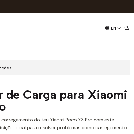
O
EN
carga POCO X3 PRO
Buy now
Add to Cart
zações
r de Carga para Xiaomi
o
e carregamento do teu Xiaomi Poco X3 Pro com este
tuição. Ideal para resolver problemas como carregamento