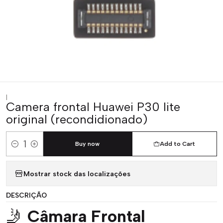
|
Camera frontal Huawei P30 lite
original (recondidionado)
Buy now
Add to Cart
Quantity
Mostrar stock das localizações
DESCRIÇÃO
🤳
Câmara Frontal