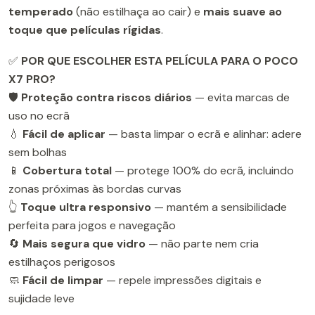
temperado
(não estilhaça ao cair) e
mais suave ao
toque que películas rígidas
.
✅
POR QUE ESCOLHER ESTA PELÍCULA PARA O POCO
X7 PRO?
🛡️
Proteção contra riscos diários
— evita marcas de
uso no ecrã
💧
Fácil de aplicar
— basta limpar o ecrã e alinhar: adere
sem bolhas
📱
Cobertura total
— protege 100% do ecrã, incluindo
zonas próximas às bordas curvas
👆
Toque ultra responsivo
— mantém a sensibilidade
perfeita para jogos e navegação
🔄
Mais segura que vidro
— não parte nem cria
estilhaços perigosos
🧼
Fácil de limpar
— repele impressões digitais e
sujidade leve