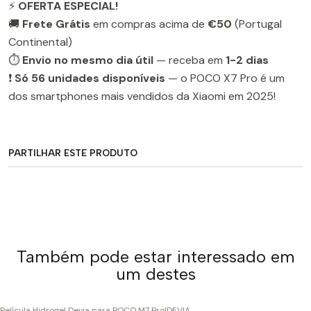
⚡
OFERTA ESPECIAL!
🚚
Frete Grátis
em compras acima de
€50
(Portugal
Continental)
⏱️
Envio no mesmo dia útil
— receba em
1-2 dias
❗
Só 56 unidades disponíveis
— o POCO X7 Pro é um
dos smartphones mais vendidos da Xiaomi em 2025!
PARTILHAR ESTE PRODUTO
Também pode estar interessado em
um destes
Película Hidrogel Devia para POCO M7 Pro
|
DEVIA