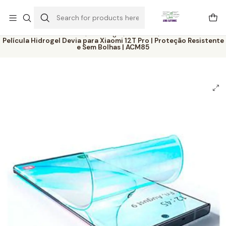
Este é o texto do slide
Ler mais
Home
Catálogo
Películas
Película Hidrogel Devia para Xiaomi 12T Pro | Proteção Resistente
e Sem Bolhas | ACM85