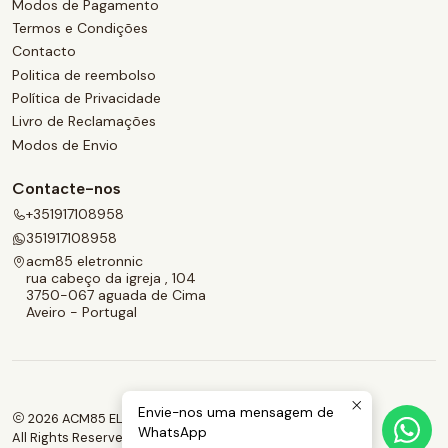
Modos de Pagamento
Termos e Condições
Contacto
Politica de reembolso
Política de Privacidade
Livro de Reclamações
Modos de Envio
Contacte-nos
+351917108958
351917108958
acm85 eletronnic
rua cabeço da igreja , 104
3750-067 aguada de Cima
Aveiro - Portugal
Envie-nos uma mensagem de
2026 ACM85 ELETRONNIC.
WhatsApp
All Rights Reserved.
Powered by Jumpseller
.