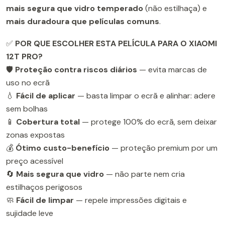
mais segura que vidro temperado
(não estilhaça) e
mais duradoura que películas comuns
.
✅
POR QUE ESCOLHER ESTA PELÍCULA PARA O XIAOMI
12T PRO?
🛡️
Proteção contra riscos diários
— evita marcas de
uso no ecrã
💧
Fácil de aplicar
— basta limpar o ecrã e alinhar: adere
sem bolhas
📱
Cobertura total
— protege 100% do ecrã, sem deixar
zonas expostas
💰
Ótimo custo-benefício
— proteção premium por um
preço acessível
🔄
Mais segura que vidro
— não parte nem cria
estilhaços perigosos
🧼
Fácil de limpar
— repele impressões digitais e
sujidade leve