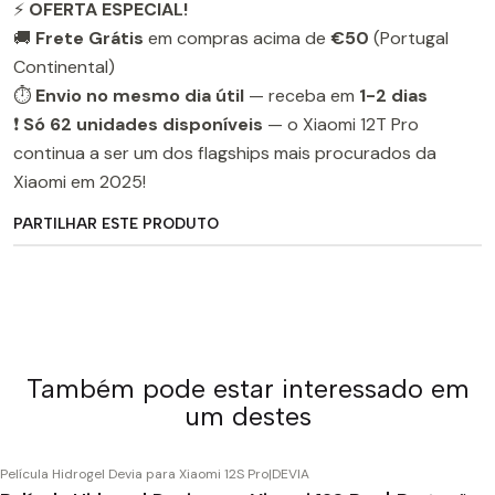
⚡
OFERTA ESPECIAL!
🚚
Frete Grátis
em compras acima de
€50
(Portugal
Continental)
⏱️
Envio no mesmo dia útil
— receba em
1-2 dias
❗
Só 62 unidades disponíveis
— o Xiaomi 12T Pro
continua a ser um dos flagships mais procurados da
Xiaomi em 2025!
PARTILHAR ESTE PRODUTO
Também pode estar interessado em
um destes
Película Hidrogel Devia para Xiaomi 12S Pro
|
DEVIA