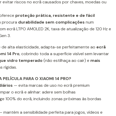
r evitar riscos no ecrã causados por chaves, moedas ou
oferece
proteção prática, resistente e de fácil
m procura
durabilidade sem complicações
num
m ecrã LTPO AMOLED 2K, taxa de atualização de 120 Hz e
en 3.
 e de alta elasticidade, adapta-se perfeitamente ao
ecrã
omi 14 Pro
, cobrindo toda a superfície visível sem levantar
que vidro temperado
(não estilhaça ao cair) e
mais
s rígidas.
 PELÍCULA PARA O XIAOMI 14 PRO?
diários
— evita marcas de uso no ecrã premium
impar o ecrã e alinhar: adere sem bolhas
e 100% do ecrã, incluindo zonas próximas às bordas
 mantém a sensibilidade perfeita para jogos, vídeos e