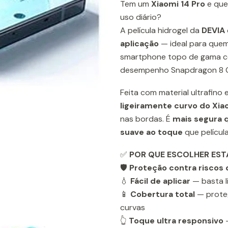
Tem um
Xiaomi 14 Pro
e que
uso diário?
A película hidrogel da
DEVIA
aplicação
— ideal para que
smartphone topo de gama co
desempenho Snapdragon 8 G
Feita com material ultrafino
ligeiramente curvo do Xia
nas bordas. É
mais segura 
suave ao toque
que película
✅
POR QUE ESCOLHER ESTA
🛡️
Proteção contra riscos 
💧
Fácil de aplicar
— basta l
📱
Cobertura total
— proteg
curvas
👆
Toque ultra responsivo
—