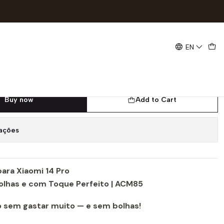
um e Sem Bolhas | ACM85
EN
gel Devia para Xiaomi 14 Pro |
mium e Sem Bolhas | ACM85
Buy now
Add to Cart
zações
para Xiaomi 14 Pro
lhas e com Toque Perfeito | ACM85
ro sem gastar muito — e sem bolhas!