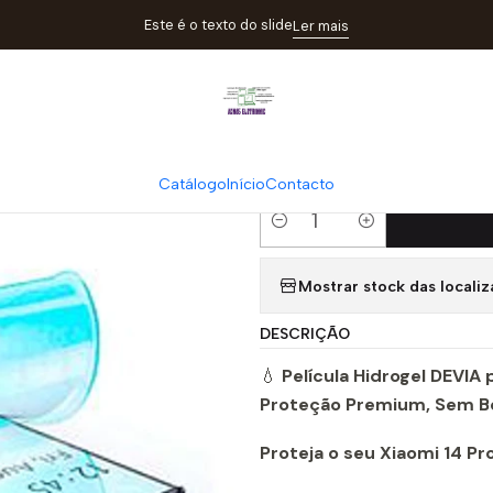
culas
Película Hidrogel Devia para Xiaomi 14 Pro | Proteção Premi
Este é o texto do slide
Ler mais
|
Película Hidro
Proteção Pre
Catálogo
Início
Contacto
Quantity
Mostrar stock das locali
DESCRIÇÃO
💧
Película Hidrogel DEVIA 
Proteção Premium, Sem Bo
Proteja o seu Xiaomi 14 P