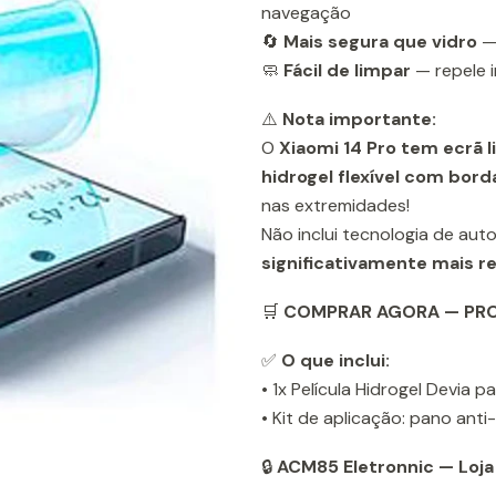
navegação
🔄
Mais segura que vidro
— 
🧼
Fácil de limpar
— repele i
⚠️
Nota importante:
O
Xiaomi 14 Pro tem ecrã 
hidrogel flexível com bor
nas extremidades!
Não inclui tecnologia de au
significativamente mais r
🛒
COMPRAR AGORA — PRO
✅
O que inclui:
• 1x Película Hidrogel Devia p
• Kit de aplicação: pano anti
🔒
ACM85 Eletronnic — Loja