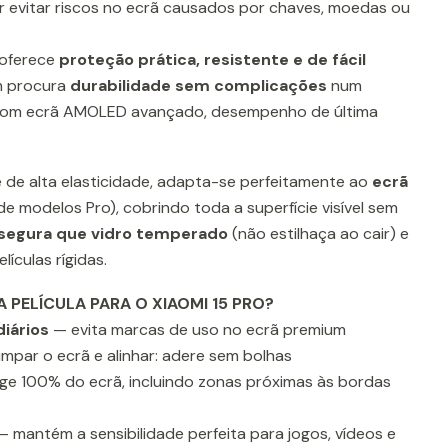
r evitar riscos no ecrã causados por chaves, moedas ou
oferece
proteção prática, resistente e de fácil
m procura
durabilidade sem complicações
num
om ecrã AMOLED avançado, desempenho de última
 e de alta elasticidade, adapta-se perfeitamente ao
ecrã
de modelos Pro), cobrindo toda a superfície visível sem
segura que vidro temperado
(não estilhaça ao cair) e
lículas rígidas.
 PELÍCULA PARA O XIAOMI 15 PRO?
diários
— evita marcas de uso no ecrã premium
impar o ecrã e alinhar: adere sem bolhas
e 100% do ecrã, incluindo zonas próximas às bordas
 mantém a sensibilidade perfeita para jogos, vídeos e