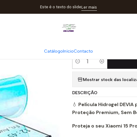
culas
Película Hidrogel Devia para Xiaomi 15 Pro | Proteção Premi
Este é o texto do slide
Ler mais
|
Película Hidro
Proteção Pre
Catálogo
Início
Contacto
Quantity
Mostrar stock das locali
DESCRIÇÃO
💧
Película Hidrogel DEVIA 
Proteção Premium, Sem Bo
Proteja o seu Xiaomi 15 P