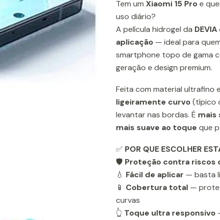
Tem um
Xiaomi 15 Pro
e que
uso diário?
A película hidrogel da
DEVIA
aplicação
— ideal para que
smartphone topo de gama c
geração e design premium.
Feita com material ultrafino
ligeiramente curvo
(típico 
levantar nas bordas. É
mais 
mais suave ao toque
que pe
✅
POR QUE ESCOLHER ESTA
🛡️
Proteção contra riscos 
💧
Fácil de aplicar
— basta l
📱
Cobertura total
— proteg
curvas
👆
Toque ultra responsivo
—