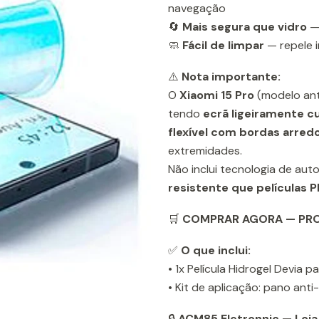
navegação
🔄
Mais segura que vidro
— 
🧼
Fácil de limpar
— repele i
⚠️
Nota importante:
O
Xiaomi 15 Pro
(modelo ant
tendo
ecrã ligeiramente c
flexível com bordas arre
extremidades.
Não inclui tecnologia de au
resistente que películas
🛒
COMPRAR AGORA — PROT
✅
O que inclui:
• 1x Película Hidrogel Devia p
• Kit de aplicação: pano anti
🔒
ACM85 Eletronnic — Loja