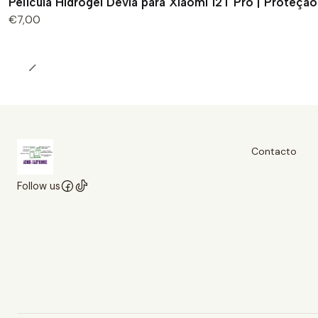
Película Hidrogel Devia para Xiaomi 12T Pro | Proteç
€7,00
Contacto
Follow us