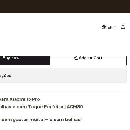
um e Sem Bolhas | ACM85
EN
gel Devia para Xiaomi 15 Pro |
mium e Sem Bolhas | ACM85
Buy now
Add to Cart
zações
para Xiaomi 15 Pro
lhas e com Toque Perfeito | ACM85
ro sem gastar muito — e sem bolhas!