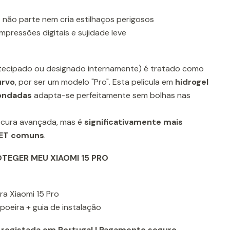
não parte nem cria estilhaços perigosos
mpressões digitais e sujidade leve
ecipado ou designado internamente) é tratado como
urvo
, por ser um modelo "Pro". Esta película em
hidrogel
dondadas
adapta-se perfeitamente sem bolhas nas
tocura avançada, mas é
significativamente mais
 PET comuns
.
EGER MEU XIAOMI 15 PRO
ara Xiaomi 15 Pro
-poeira + guia de instalação
 registada em Portugal | Pagamento seguro