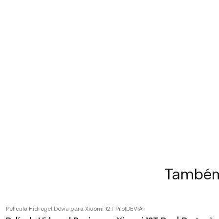
Também 
Película Hidrogel Devia para Xiaomi 12T Pro
|
DEVIA