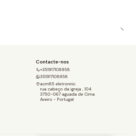
Contacte-nos
+351917108958
351917108958
acm85 eletronnic
rua cabeço da igreja , 104
3750-067 aguada de Cima
Aveiro - Portugal