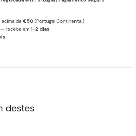
 acima de
€50
(Portugal Continental)
— receba em
1-2 dias
eis
m destes