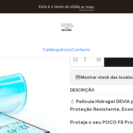
ulas
Película Hidrogel Devia para POCO F6 Pro | Proteção Resiste
Este é o texto do slide
Ler mais
|
Película Hidro
Proteção Resi
Catálogo
Início
Contacto
Quantity
Mostrar stock das locali
DESCRIÇÃO
💧
Película Hidrogel DEVIA
Proteção Resistente, Eco
Proteja o seu POCO F6 Pro