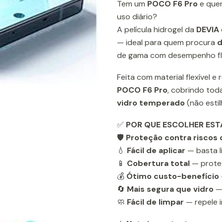
Tem um
POCO F6 Pro
e quer
uso diário?
A película hidrogel da
DEVIA
— ideal para quem procura
d
de gama com desempenho fl
Feita com material flexível 
POCO F6 Pro
, cobrindo tod
vidro temperado
(não esti
✅
POR QUE ESCOLHER EST
🛡️
Proteção contra riscos 
💧
Fácil de aplicar
— basta l
📱
Cobertura total
— proteg
💰
Ótimo custo-benefício
🔄
Mais segura que vidro
— 
🧼
Fácil de limpar
— repele i