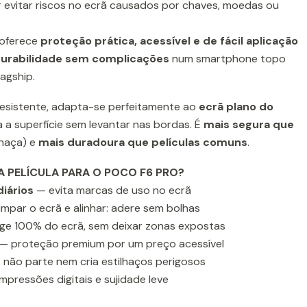
 evitar riscos no ecrã causados por chaves, moedas ou
oferece
proteção prática, acessível e de fácil aplicação
urabilidade sem complicações
num smartphone topo
agship.
e resistente, adapta-se perfeitamente ao
ecrã plano do
a a superfície sem levantar nas bordas. É
mais segura que
lhaça) e
mais duradoura que películas comuns
.
A PELÍCULA PARA O POCO F6 PRO?
diários
— evita marcas de uso no ecrã
impar o ecrã e alinhar: adere sem bolhas
e 100% do ecrã, sem deixar zonas expostas
— proteção premium por um preço acessível
não parte nem cria estilhaços perigosos
mpressões digitais e sujidade leve