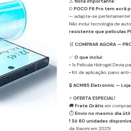
⚠️
Nota importante:
O
POCO F6 Pro tem ecrã p
— adapta-se perfeitamente!
Não inclui tecnologia de a
resistente que películas
🛒
COMPRAR AGORA — PRO
✅
O que inclui:
• 1x Película Hidrogel Devia 
• Kit de aplicação: pano anti
🔒
ACM85 Eletronnic — Loja
⚡
OFERTA ESPECIAL!
🚚
Frete Grátis
em compras
⏱️
Envio no mesmo dia útil
❗
Só 60 unidades disponíve
da Xiaomi em 2025!