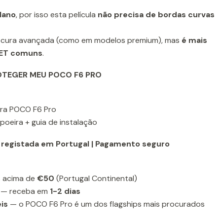
lano
, por isso esta película
não precisa de bordas curvas
utocura avançada (como em modelos premium), mas
é mais
 PET comuns
.
TEGER MEU POCO F6 PRO
para POCO F6 Pro
-poeira + guia de instalação
 registada em Portugal | Pagamento seguro
 acima de
€50
(Portugal Continental)
— receba em
1-2 dias
is
— o POCO F6 Pro é um dos flagships mais procurados