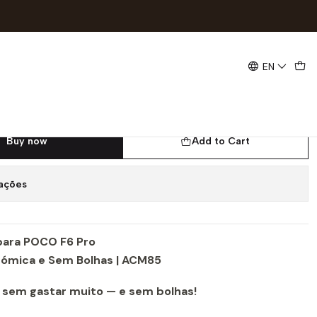
nte e Sem Bolhas | ACM85
EN
gel Devia para POCO F6 Pro |
stente e Sem Bolhas | ACM85
Buy now
Add to Cart
zações
 para POCO F6 Pro
nómica e Sem Bolhas | ACM85
 sem gastar muito — e sem bolhas!