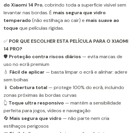
do Xiaomi 14 Pro
, cobrindo toda a superfície visível sem
levantar nas bordas. É
mais segura que vidro
temperado
(não estilhaça ao cair) e
mais suave ao
toque
que películas rígidas.
✅
POR QUE ESCOLHER ESTA PELÍCULA PARA O XIAOMI
14 PRO?
🛡️
Proteção contra riscos diários
— evita marcas de
uso no ecrã premium
💧
Fácil de aplicar
— basta limpar o ecrã e alinhar: adere
sem bolhas
📱
Cobertura total
— protege 100% do ecrã, incluindo
zonas próximas às bordas curvas
👆
Toque ultra responsivo
— mantém a sensibilidade
perfeita para jogos, vídeos e navegação
🔄
Mais segura que vidro
— não parte nem cria
estilhaços perigosos