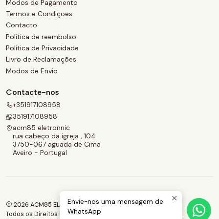
Modos de Pagamento
Termos e Condições
Contacto
Politica de reembolso
Política de Privacidade
Livro de Reclamações
Modos de Envio
Contacte-nos
+351917108958
351917108958
acm85 eletronnic
rua cabeço da igreja , 104
3750-067 aguada de Cima
Aveiro - Portugal
Envie-nos uma mensagem de
2026 ACM85 ELETRONNIC.
WhatsApp
Todos os Direitos Reservados.
Com tecnologia Jumpseller
.