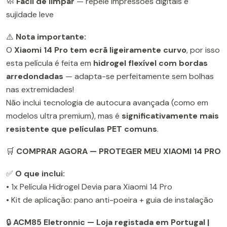
🧼
Fácil de limpar
— repele impressões digitais e
sujidade leve
⚠️
Nota importante:
O
Xiaomi 14 Pro tem ecrã ligeiramente curvo
, por isso
esta película é feita em
hidrogel flexível com bordas
arredondadas
— adapta-se perfeitamente sem bolhas
nas extremidades!
Não inclui tecnologia de autocura avançada (como em
modelos ultra premium), mas é
significativamente mais
resistente que películas PET comuns
.
🛒
COMPRAR AGORA — PROTEGER MEU XIAOMI 14 PRO
✅
O que inclui:
• 1x Película Hidrogel Devia para Xiaomi 14 Pro
• Kit de aplicação: pano anti-poeira + guia de instalação
🔒
ACM85 Eletronnic — Loja registada em Portugal |