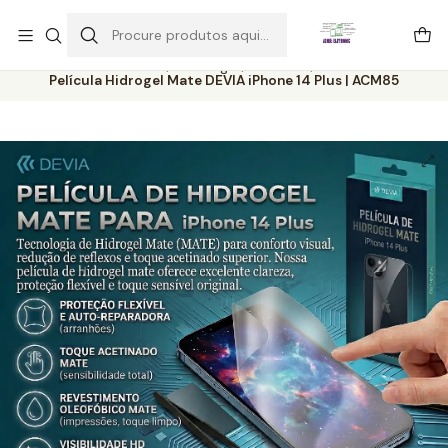
Este é o texto do slide
Ler mais
Início
Catálogo
Películas
Película Hidrogel Mate DEVIA iPhone 14 Plus | ACM85