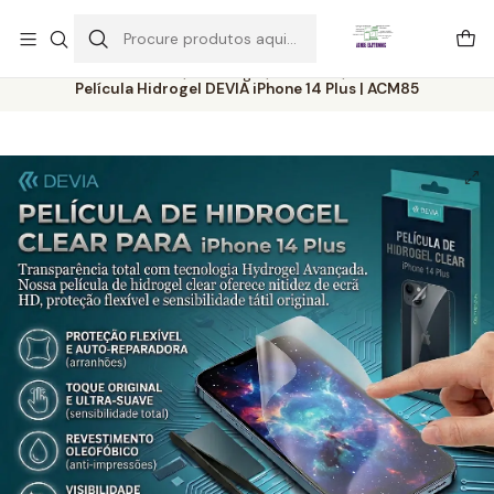
Este é o texto do slide
Ler mais
Início
Catálogo
Películas
Película Hidrogel DEVIA iPhone 14 Plus | ACM85