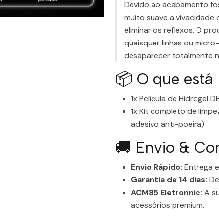
Devido ao acabamento fosc
muito suave a vivacidade or
eliminar os reflexos. O pro
quaisquer linhas ou micro-
desaparecer totalmente n
📦 O que está
1x Película de Hidrogel 
1x Kit completo de limp
adesivo anti-poeira)
🚚 Envio & C
Envio Rápido:
Entrega e
Garantia de 14 dias:
Dev
ACM85 Eletronnic:
A su
acessórios premium.