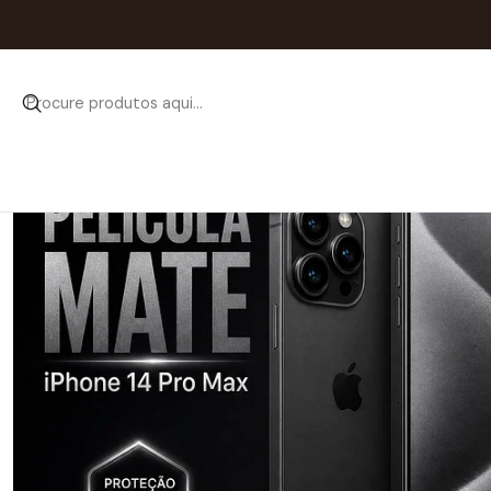
Início
C