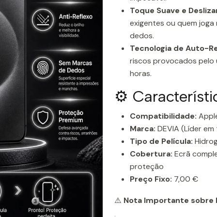
Toque Suave e Desliza
exigentes ou quem joga 
dedos.
Tecnologia de Auto-R
riscos provocados pelo
horas.
⚙️ Característ
Compatibilidade:
Apple
Marca:
DEVIA (Líder em 
Tipo de Película:
Hidro
Cobertura:
Ecrã comple
proteção
Preço Fixo:
7,00 €
⚠️
Nota Importante sobre P