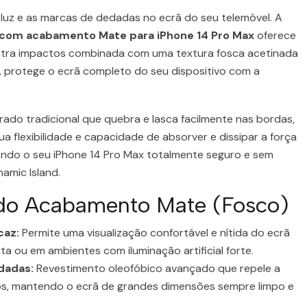
e luz e as marcas de dedadas no ecrã do seu telemóvel. A
A com acabamento Mate para iPhone 14 Pro Max
oferece
tra impactos combinada com uma textura fosca acetinada
, protege o ecrã completo do seu dispositivo com a
ado tradicional que quebra e lasca facilmente nas bordas,
ua flexibilidade e capacidade de absorver e dissipar a força
ndo o seu iPhone 14 Pro Max totalmente seguro e sem
namic Island.
do Acabamento Mate (Fosco)
caz:
Permite uma visualização confortável e nítida do ecrã
ta ou em ambientes com iluminação artificial forte.
dadas:
Revestimento oleofóbico avançado que repele a
os, mantendo o ecrã de grandes dimensões sempre limpo e