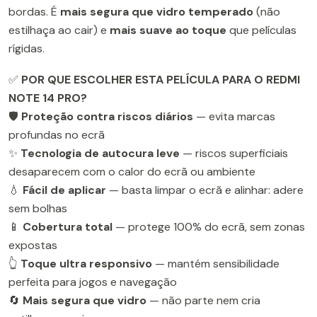
bordas. É
mais segura que vidro temperado
(não
estilhaça ao cair) e
mais suave ao toque
que películas
rígidas.
✅
POR QUE ESCOLHER ESTA PELÍCULA PARA O REDMI
NOTE 14 PRO?
🛡️
Proteção contra riscos diários
— evita marcas
profundas no ecrã
✨
Tecnologia de autocura leve
— riscos superficiais
desaparecem com o calor do ecrã ou ambiente
💧
Fácil de aplicar
— basta limpar o ecrã e alinhar: adere
sem bolhas
📱
Cobertura total
— protege 100% do ecrã, sem zonas
expostas
👆
Toque ultra responsivo
— mantém sensibilidade
perfeita para jogos e navegação
🔄
Mais segura que vidro
— não parte nem cria