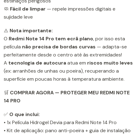
estilhaços perigosos
🧼
Fácil de limpar
— repele impressões digitais e
sujidade leve
⚠️
Nota importante:
O
Redmi Note 14 Pro tem ecrã plano
, por isso esta
película
não precisa de bordas curvas
— adapta-se
perfeitamente desde o centro até às extremidades!
A
tecnologia de autocura
atua em
riscos muito leves
(ex: arranhões de unhas ou poeira), recuperando a
superfície em poucas horas à temperatura ambiente.
🛒
COMPRAR AGORA — PROTEGER MEU REDMI NOTE
14 PRO
✅
O que inclui:
• 1x Película Hidrogel Devia para Redmi Note 14 Pro
• Kit de aplicação: pano anti-poeira + guia de instalação