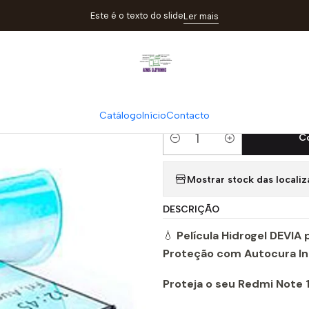
elículas
Película Hidrogel Devia Redmi Note 13 Pro 5G | Autocura 
Este é o texto do slide
Ler mais
|
Película Hidro
5G | Autocura
Catálogo
Início
Contacto
C
Quantidade
Mostrar stock das locali
DESCRIÇÃO
💧
Película Hidrogel DEVIA
Proteção com Autocura Int
Proteja o seu Redmi Note 