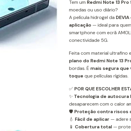
Tem um
Redmi Note 13 Pro
moedas ou uso diário?
A película hidrogel da
DEVIA
aplicação
— ideal para que
smartphone com ecrã AMOLE
conectividade 5G.
Feita com material ultrafino
plano do Redmi Note 13 Pr
bordas. É
mais segura que
toque
que películas rígidas.
✅
POR QUE ESCOLHER EST
✨
Tecnologia de autocura 
desaparecem com o calor a
🛡️
Proteção contra riscos 
💧
Fácil de aplicar
— adere s
📱
Cobertura total
— prote