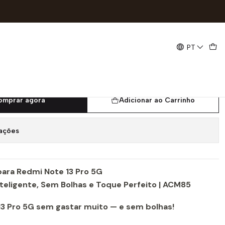
e Sem Bolhas | ACM85
PT
gel Devia Redmi Note 13 Pro
 e Sem Bolhas | ACM85
omprar agora
Adicionar ao Carrinho
zações
 para Redmi Note 13 Pro 5G
eligente, Sem Bolhas e Toque Perfeito | ACM85
13 Pro 5G sem gastar muito — e sem bolhas!