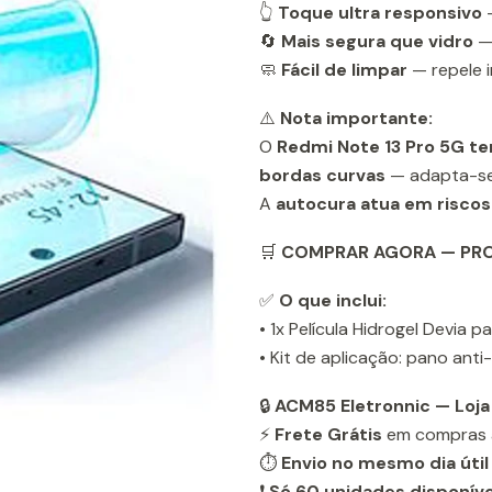
👆
Toque ultra responsivo
—
🔄
Mais segura que vidro
— 
🧼
Fácil de limpar
— repele i
⚠️
Nota importante:
O
Redmi Note 13 Pro 5G te
bordas curvas
— adapta-se 
A
autocura atua em riscos
🛒
COMPRAR AGORA — PROT
✅
O que inclui:
• 1x Película Hidrogel Devia 
• Kit de aplicação: pano anti
🔒
ACM85 Eletronnic — Loja
⚡
Frete Grátis
em compras 
⏱️
Envio no mesmo dia útil
❗
Só 60 unidades disponíve