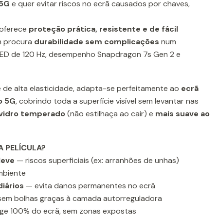
 5G
e quer evitar riscos no ecrã causados por chaves,
oferece
proteção prática, resistente e de fácil
m procura
durabilidade sem complicações
num
D de 120 Hz, desempenho Snapdragon 7s Gen 2 e
 e de alta elasticidade, adapta-se perfeitamente ao
ecrã
o 5G
, cobrindo toda a superfície visível sem levantar nas
 vidro temperado
(não estilhaça ao cair) e
mais suave ao
A PELÍCULA?
leve
— riscos superficiais (ex: arranhões de unhas)
mbiente
diários
— evita danos permanentes no ecrã
em bolhas graças à camada autorreguladora
ge 100% do ecrã, sem zonas expostas