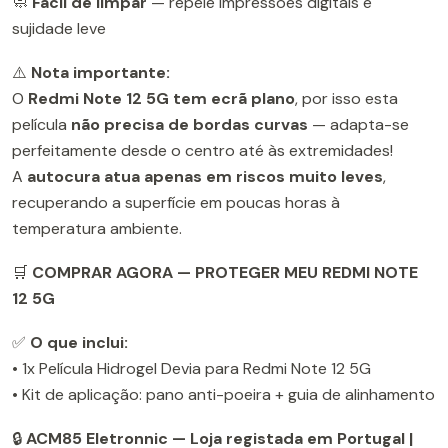
🧼
Fácil de limpar
— repele impressões digitais e
sujidade leve
⚠️
Nota importante:
O
Redmi Note 12 5G tem ecrã plano
, por isso esta
película
não precisa de bordas curvas
— adapta-se
perfeitamente desde o centro até às extremidades!
A
autocura atua apenas em riscos muito leves
,
recuperando a superfície em poucas horas à
temperatura ambiente.
🛒
COMPRAR AGORA — PROTEGER MEU REDMI NOTE
12 5G
✅
O que inclui:
• 1x Película Hidrogel Devia para Redmi Note 12 5G
• Kit de aplicação: pano anti-poeira + guia de alinhamento
🔒
ACM85 Eletronnic — Loja registada em Portugal |