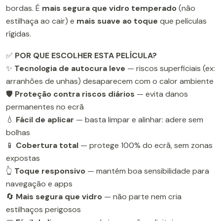
bordas. É
mais segura que vidro temperado
(não
estilhaça ao cair) e
mais suave ao toque
que películas
rígidas.
✅
POR QUE ESCOLHER ESTA PELÍCULA?
✨
Tecnologia de autocura leve
— riscos superficiais (ex:
arranhões de unhas) desaparecem com o calor ambiente
🛡️
Proteção contra riscos diários
— evita danos
permanentes no ecrã
💧
Fácil de aplicar
— basta limpar e alinhar: adere sem
bolhas
📱
Cobertura total
— protege 100% do ecrã, sem zonas
expostas
👆
Toque responsivo
— mantém boa sensibilidade para
navegação e apps
🔄
Mais segura que vidro
— não parte nem cria
estilhaços perigosos