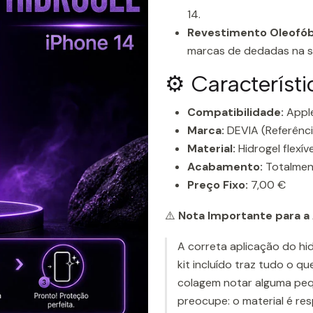
14.
Revestimento Oleofób
marcas de dedadas na sup
⚙️ Característ
Compatibilidade:
Apple
Marca:
DEVIA (Referênci
Material:
Hidrogel flexív
Acabamento:
Totalment
Preço Fixo:
7,00 €
⚠️
Nota Importante para a 
A correta aplicação do hid
kit incluído traz tudo o q
colagem notar alguma pequ
preocupe: o material é re