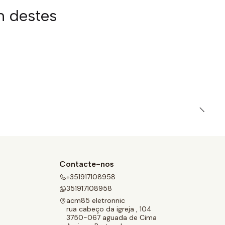
m destes
Contacte-nos
+351917108958
351917108958
acm85 eletronnic
rua cabeço da igreja , 104
3750-067 aguada de Cima