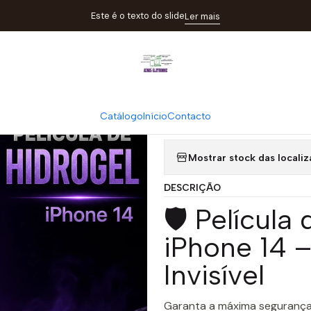
ício
Catálogo
Películas
Película Hidrogel DEVIA iPhone 14 | ACM
Este é o texto do slide
Ler mais
|
Película Hidr
C
Catálogo
Início
Contacto
Quantidade
Mostrar stock das locali
DESCRIÇÃO
🛡️ Películ
iPhone 14 –
Invisível
Garanta a máxima segurança 