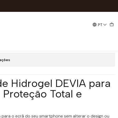
85
PT
ogel DEVIA iPhone 14 | ACM85
omprar agora
Adicionar ao Carrinho
zações
a de Hidrogel DEVIA para
 Proteção Total e
para o ecrã do seu smartphone sem alterar o design ou