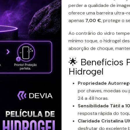
perder a qualidade de imagem
oferece uma barreira ultra-r
apenas
7,00 €
, protege o s
Ao contrário do vidro tempe
mínimo toque, o hidrogel des
absorção de choque, manten
🌟 Benefícios 
Hidrogel
Propriedade Autorreg
por chaves, moedas ou 
24 a 48 horas.
Sensibilidade Tátil a 
resposta rápida do toqu
Claridade Cristalina Ul
desfrutar do excelente b