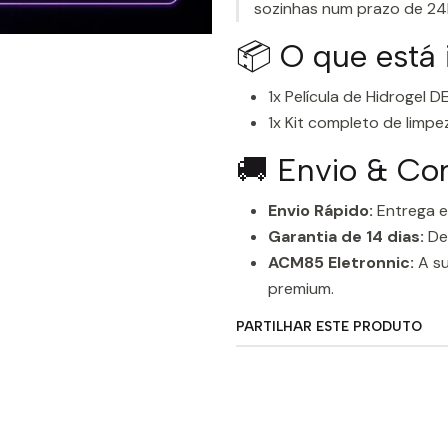
sozinhas num prazo de 24
📦 O que está
1x Película de Hidrogel 
1x Kit completo de limpe
🚚 Envio & C
Envio Rápido:
Entrega e
Garantia de 14 dias:
De
ACM85 Eletronnic:
A su
premium.
PARTILHAR ESTE PRODUTO