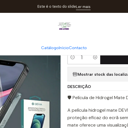
e
Catálogo
Películas
Película Hidrogel Mate DEVIA iPhone 12 | 
Este é o texto do slide
Ler mais
|
Película Hidro
ACM85
Catálogo
Início
Contacto
Quantity
Mostrar stock das locali
DESCRIÇÃO
🛡️ Película de Hidrogel Mat
A película hidrogel mate DEV
proteção eficaz do ecrã se
mate oferece uma visualizaç