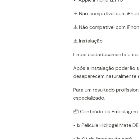
⚠️ Não compatível com iPhone
⚠️ Não compatível com iPhon
⚠️ Instalação
Limpe cuidadosamente o ecrã
Após a instalação poderão s
desaparecem naturalmente e
Para um resultado profissio
especializado.
📦 Conteúdo da Embalagem
• 1x Película Hidrogel Mate D
• 1x Kit de limpeza do ecrã