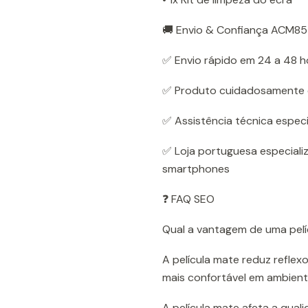
🚚 Envio & Confiança ACM85
✅ Envio rápido em 24 a 48 h
✅ Produto cuidadosamente
✅ Assistência técnica especi
✅ Loja portuguesa especiali
smartphones
❓ FAQ SEO
Qual a vantagem de uma pel
A película mate reduz reflex
mais confortável em ambient
A película mate afeta a qua