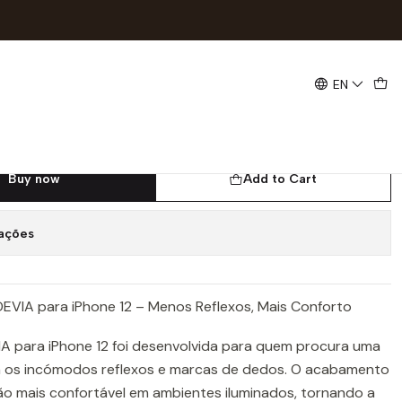
ACM85
EN
gel Mate DEVIA iPhone 12 |
Buy now
Add to Cart
zações
e DEVIA para iPhone 12 – Menos Reflexos, Mais Conforto
IA para iPhone 12 foi desenvolvida para quem procura uma
m os incómodos reflexos e marcas de dedos. O acabamento
ão mais confortável em ambientes iluminados, tornando a