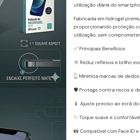
utilização diária do smartph
Fabricada em hidrogel premi
proporcionando proteção co
utilização, sem comprometer
✅ Principais Benefícios
🌞 Reduz reflexos e brilho e
👆 Minimiza marcas de dedo
🛡️ Protege contra riscos e d
📱 Ajuste preciso ao ecrã do
✨ Toque suave e confortáve
📸 Compatível com Face ID e 