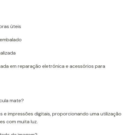
oras úteis
 embalado
alizada
zada em reparação eletrónica e acessórios para
ícula mate?
os e impressões digitais, proporcionando uma utilização
es com muita luz.
lidade da imagem?