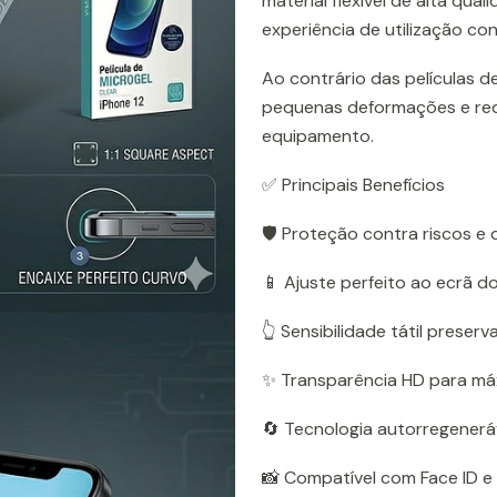
material flexível de alta qu
experiência de utilização con
Ao contrário das películas de
pequenas deformações e redu
equipamento.
✅ Principais Benefícios
🛡️ Proteção contra riscos e 
📱 Ajuste perfeito ao ecrã do
👆 Sensibilidade tátil preserv
✨ Transparência HD para má
🔄 Tecnologia autorregeneráv
📸 Compatível com Face ID e 