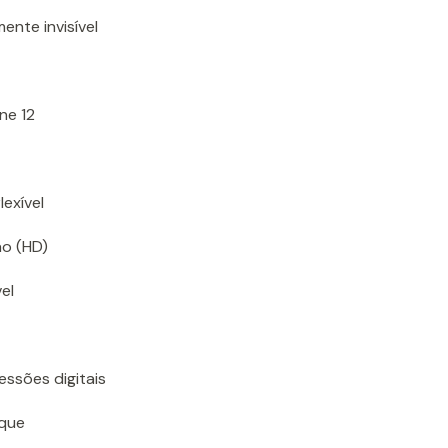
ente invisível
ne 12
lexível
ão (HD)
el
essões digitais
oque