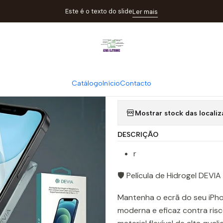
ome
Catálogo
Películas
Película Hidrogel DEVIA iPhone 12 | AC
Este é o texto do slide
Ler mais
|
Película Hidr
Catálogo
Início
Contacto
Quantity
Mostrar stock das locali
DESCRIÇÃO
r
🛡️ Película de Hidrogel DEV
Mantenha o ecrã do seu iPho
moderna e eficaz contra ris