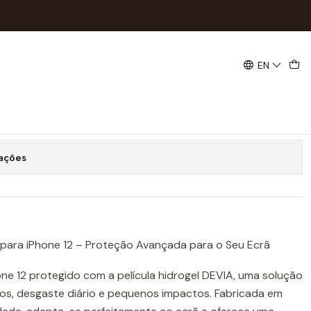
M85
EN
ogel DEVIA iPhone 12 | ACM85
Buy now
Add to Cart
zações
IA para iPhone 12 – Proteção Avançada para o Seu Ecrã
ne 12 protegido com a película hidrogel DEVIA, uma solução
cos, desgaste diário e pequenos impactos. Fabricada em