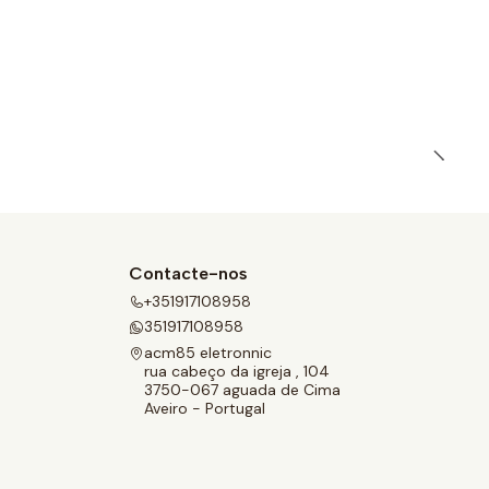
Contacte-nos
+351917108958
351917108958
acm85 eletronnic
rua cabeço da igreja , 104
3750-067 aguada de Cima
Aveiro - Portugal