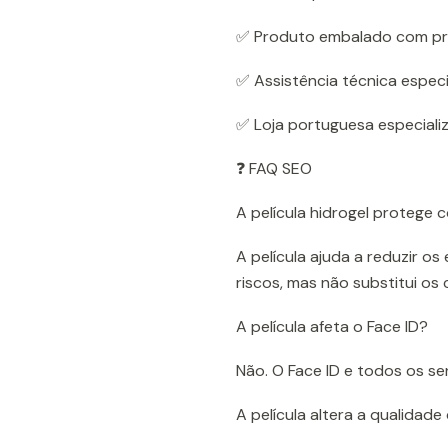
✅ Produto embalado com p
✅ Assistência técnica especi
✅ Loja portuguesa especiali
❓ FAQ SEO
A película hidrogel protege
A película ajuda a reduzir o
riscos, mas não substitui os 
A película afeta o Face ID?
Não. O Face ID e todos os s
A película altera a qualidad