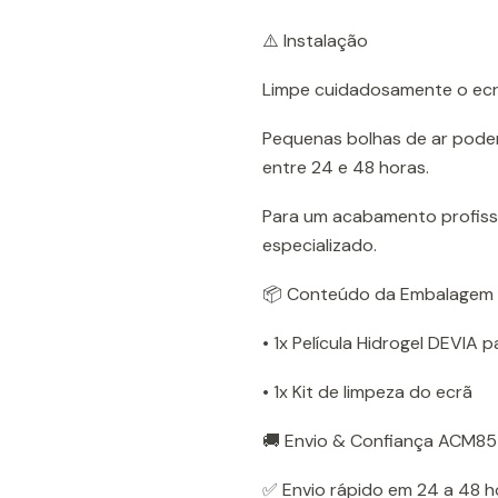
⚠️ Instalação
Limpe cuidadosamente o ecrã
Pequenas bolhas de ar poder
entre 24 e 48 horas.
Para um acabamento profiss
especializado.
📦 Conteúdo da Embalagem
• 1x Película Hidrogel DEVIA p
• 1x Kit de limpeza do ecrã
🚚 Envio & Confiança ACM85
✅ Envio rápido em 24 a 48 h