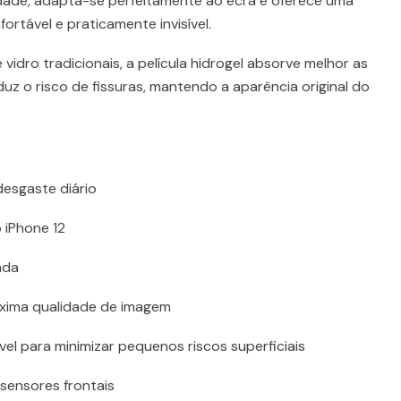
alidade, adapta-se perfeitamente ao ecrã e oferece uma
fortável e praticamente invisível.
 vidro tradicionais, a película hidrogel absorve melhor as
z o risco de fissuras, mantendo a aparência original do
desgaste diário
 iPhone 12
ada
xima qualidade de imagem
el para minimizar pequenos riscos superficiais
sensores frontais