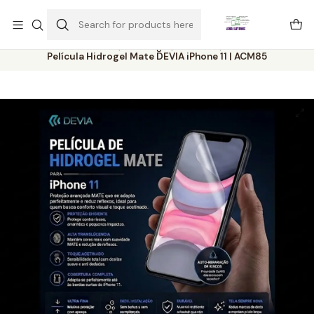
Este é o texto do slide
Ler mais
Home
Catálogo
Películas
Película Hidrogel Mate DEVIA iPhone 11 | ACM85