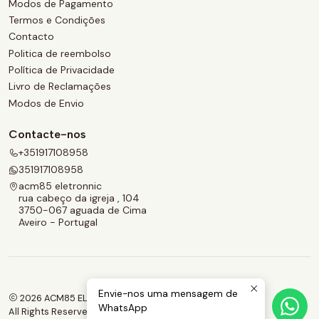
Modos de Pagamento
Termos e Condições
Contacto
Politica de reembolso
Política de Privacidade
Livro de Reclamações
Modos de Envio
Contacte-nos
+351917108958
351917108958
acm85 eletronnic
rua cabeço da igreja , 104
3750-067 aguada de Cima
Aveiro - Portugal
Envie-nos uma mensagem de
2026 ACM85 ELETRONNIC.
WhatsApp
All Rights Reserved.
Powered by Jumpseller
.