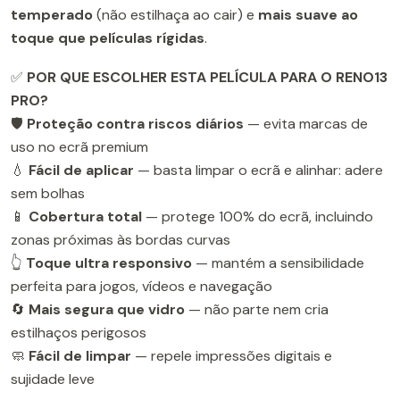
temperado
(não estilhaça ao cair) e
mais suave ao
toque que películas rígidas
.
✅
POR QUE ESCOLHER ESTA PELÍCULA PARA O RENO13
PRO?
🛡️
Proteção contra riscos diários
— evita marcas de
uso no ecrã premium
💧
Fácil de aplicar
— basta limpar o ecrã e alinhar: adere
sem bolhas
📱
Cobertura total
— protege 100% do ecrã, incluindo
zonas próximas às bordas curvas
👆
Toque ultra responsivo
— mantém a sensibilidade
perfeita para jogos, vídeos e navegação
🔄
Mais segura que vidro
— não parte nem cria
estilhaços perigosos
🧼
Fácil de limpar
— repele impressões digitais e
sujidade leve