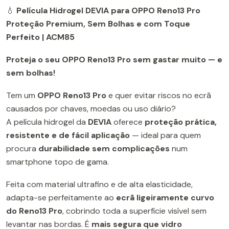
💧
Película Hidrogel DEVIA para OPPO Reno13 Pro
Proteção Premium, Sem Bolhas e com Toque
Perfeito | ACM85
Proteja o seu OPPO Reno13 Pro sem gastar muito — e
sem bolhas!
Tem um
OPPO Reno13 Pro
e quer evitar riscos no ecrã
causados por chaves, moedas ou uso diário?
A película hidrogel da
DEVIA
oferece
proteção prática,
resistente e de fácil aplicação
— ideal para quem
procura
durabilidade sem complicações
num
smartphone topo de gama.
Feita com material ultrafino e de alta elasticidade,
adapta-se perfeitamente ao
ecrã ligeiramente curvo
do Reno13 Pro
, cobrindo toda a superfície visível sem
levantar nas bordas. É
mais segura que vidro