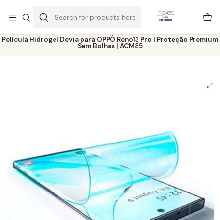
Este é o texto do slide
Ler mais
Home
Catálogo
Películas
Película Hidrogel Devia para OPPO Reno13 Pro | Proteção Premium
Sem Bolhas | ACM85