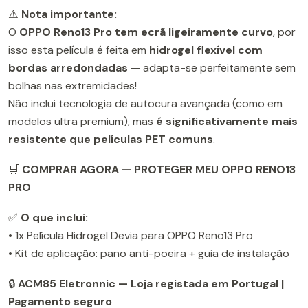
⚠️
Nota importante:
O
OPPO Reno13 Pro tem ecrã ligeiramente curvo
, por
isso esta película é feita em
hidrogel flexível com
bordas arredondadas
— adapta-se perfeitamente sem
bolhas nas extremidades!
Não inclui tecnologia de autocura avançada (como em
modelos ultra premium), mas
é significativamente mais
resistente que películas PET comuns
.
🛒
COMPRAR AGORA — PROTEGER MEU OPPO RENO13
PRO
✅
O que inclui:
• 1x Película Hidrogel Devia para OPPO Reno13 Pro
• Kit de aplicação: pano anti-poeira + guia de instalação
🔒
ACM85 Eletronnic — Loja registada em Portugal |
Pagamento seguro