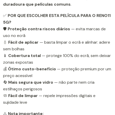
duradoura que películas comuns
.
✅
POR QUE ESCOLHER ESTA PELÍCULA PARA O RENO11
5G?
🛡️
Proteção contra riscos diários
— evita marcas de
uso no ecrã
💧
Fácil de aplicar
— basta limpar o ecrã e alinhar: adere
sem bolhas
📱
Cobertura total
— protege 100% do ecrã, sem deixar
zonas expostas
💰
Ótimo custo-benefício
— proteção premium por um
preço acessível
🔄
Mais segura que vidro
— não parte nem cria
estilhaços perigosos
🧼
Fácil de limpar
— repele impressões digitais e
sujidade leve
⚠️
Nota importante: