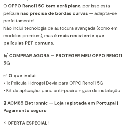
O
OPPO Reno11 5G tem ecrã plano
, por isso esta
película
não precisa de bordas curvas
— adapta-se
perfeitamente!
Não inclui tecnologia de autocura avançada (como em
modelos premium), mas
é mais resistente que
películas PET comuns
.
🛒
COMPRAR AGORA — PROTEGER MEU OPPO RENO11
5G
✅
O que inclui:
• 1x Película Hidrogel Devia para OPPO Reno11 5G
• Kit de aplicação: pano anti-poeira + guia de instalação
🔒
ACM85 Eletronnic — Loja registada em Portugal |
Pagamento seguro
⚡
OFERTA ESPECIAL!