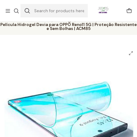
Este é o texto do slide
Ler mais
Home
Catálogo
Películas
Película Hidrogel Devia para OPPO Reno11 5G | Proteção Resistente
e Sem Bolhas | ACM85