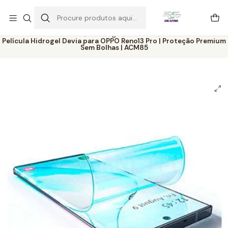
Este é o texto do slide
Ler mais
Início
Catálogo
Películas
Película Hidrogel Devia para OPPO Reno13 Pro | Proteção Premium
Sem Bolhas | ACM85