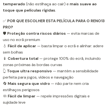
temperado
(não estilhaça ao cair) e
mais suave ao
toque que películas rígidas
.
✅
POR QUE ESCOLHER ESTA PELÍCULA PARA O RENO13
PRO?
🛡️
Proteção contra riscos diários
— evita marcas de
uso no ecrã premium
💧
Fácil de aplicar
— basta limpar o ecrã e alinhar: adere
sem bolhas
📱
Cobertura total
— protege 100% do ecrã, incluindo
zonas próximas às bordas curvas
👆
Toque ultra responsivo
— mantém a sensibilidade
perfeita para jogos, vídeos e navegação
🔄
Mais segura que vidro
— não parte nem cria
estilhaços perigosos
🧼
Fácil de limpar
— repele impressões digitais e
sujidade leve