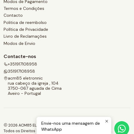
Modos de Pagamento
Termos e Condições
Contacto
Politica de reembolso
Política de Privacidade
Livro de Reclamações
Modos de Envio
Contacte-nos
+351917108958
351917108958
acm85 eletronnic
rua cabeço da igreja , 104
3750-067 aguada de Cima
Aveiro - Portugal
Envie-nos uma mensagem de
2026 ACM85 ELETRONNIC.
WhatsApp
Todos os Direitos Reservados.
Com tecnologia Jumpseller
.