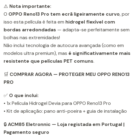
⚠️
Nota importante:
O
OPPO Reno13 Pro tem ecrã ligeiramente curvo
, por
isso esta película é feita em
hidrogel flexível com
bordas arredondadas
— adapta-se perfeitamente sem
bolhas nas extremidades!
Não inclui tecnologia de autocura avançada (como em
modelos ultra premium), mas
é significativamente mais
resistente que películas PET comuns
.
🛒
COMPRAR AGORA — PROTEGER MEU OPPO RENO13
PRO
✅
O que inclui:
• 1x Película Hidrogel Devia para OPPO Reno13 Pro
• Kit de aplicação: pano anti-poeira + guia de instalação
🔒
ACM85 Eletronnic — Loja registada em Portugal |
Pagamento seguro