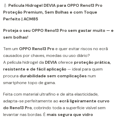
💧
Película Hidrogel DEVIA para OPPO Reno13 Pro
Proteção Premium, Sem Bolhas e com Toque
Perfeito | ACM85
Proteja o seu OPPO Reno13 Pro sem gastar muito — e
sem bolhas!
Tem um
OPPO Reno13 Pro
e quer evitar riscos no ecrã
causados por chaves, moedas ou uso diário?
A película hidrogel da
DEVIA
oferece
proteção prática,
resistente e de fácil aplicação
— ideal para quem
procura
durabilidade sem complicações
num
smartphone topo de gama.
Feita com material ultrafino e de alta elasticidade,
adapta-se perfeitamente ao
ecrã ligeiramente curvo
do Reno13 Pro
, cobrindo toda a superfície visível sem
levantar nas bordas. É
mais segura que vidro