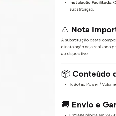
Instalação Facilitada
: 
substituição.
⚠️
Nota Impor
A substituição deste compo
a instalação seja realizada p
ao dispositivo.
📦
Conteúdo 
1x Botão Power / Volume 
🚚
Envio e Gar
Entrega rápida em 24-4