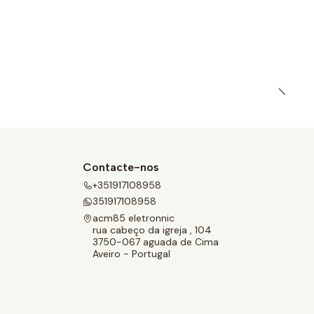
Contacte-nos
+351917108958
351917108958
acm85 eletronnic
rua cabeço da igreja , 104
3750-067 aguada de Cima
Aveiro - Portugal