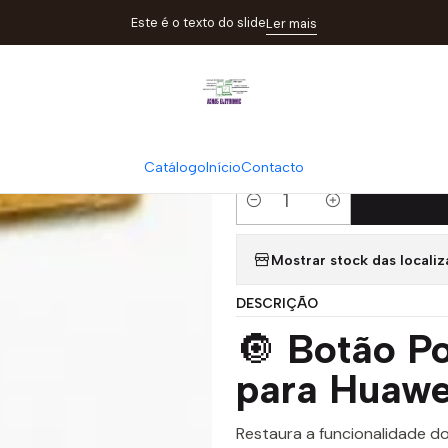
Catálogo
Componentes
Botão power / volume Huawei P30 lite 
Este é o texto do slide
Ler mais
|
Botão power /
original
Catálogo
Início
Contacto
Quantity
Mostrar stock das locali
DESCRIÇÃO
🔘
Botão Po
para Huawe
Restaura a funcionalidade d