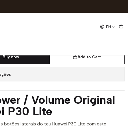
original
EN
 volume Huawei P30 lite
Buy now
Add to Cart
zações
wer / Volume Original
i P30 Lite
os botões laterais do teu Huawei P30 Lite com este