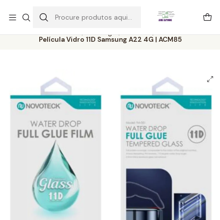
Este é o texto do slide
Ler mais
Início
Catálogo
Películas
Película Vidro 11D Samsung A22 4G | ACM85