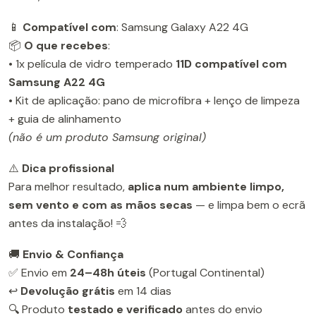
📱
Compatível com
: Samsung Galaxy A22 4G
📦
O que recebes
:
• 1x película de vidro temperado
11D compatível com
Samsung A22 4G
• Kit de aplicação: pano de microfibra + lenço de limpeza
+ guia de alinhamento
(não é um produto Samsung original)
⚠️
Dica profissional
Para melhor resultado,
aplica num ambiente limpo,
sem vento e com as mãos secas
— e limpa bem o ecrã
antes da instalação! 💨
🚚
Envio & Confiança
✅ Envio em
24–48h úteis
(Portugal Continental)
↩️
Devolução grátis
em 14 dias
🔍 Produto
testado e verificado
antes do envio