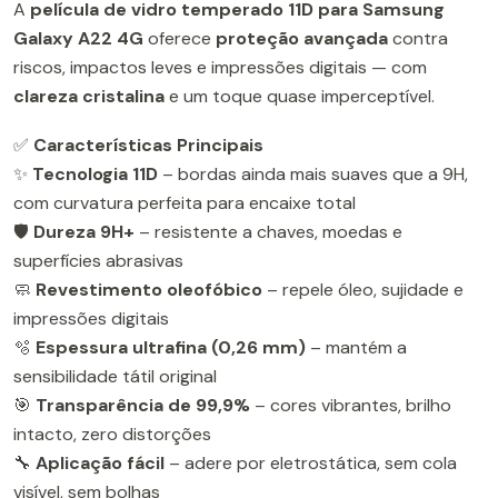
A
película de vidro temperado 11D para Samsung
Galaxy A22 4G
oferece
proteção avançada
contra
riscos, impactos leves e impressões digitais — com
clareza cristalina
e um toque quase imperceptível.
✅
Características Principais
✨
Tecnologia 11D
– bordas ainda mais suaves que a 9H,
com curvatura perfeita para encaixe total
🛡️
Dureza 9H+
– resistente a chaves, moedas e
superfícies abrasivas
🧼
Revestimento oleofóbico
– repele óleo, sujidade e
impressões digitais
🫧
Espessura ultrafina (0,26 mm)
– mantém a
sensibilidade tátil original
🎯
Transparência de 99,9%
– cores vibrantes, brilho
intacto, zero distorções
🔧
Aplicação fácil
– adere por eletrostática, sem cola
visível, sem bolhas