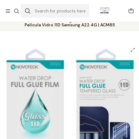
Este é o texto do slide
Ler mais
Home
Catálogo
Películas
Película Vidro 11D Samsung A22 4G | ACM85