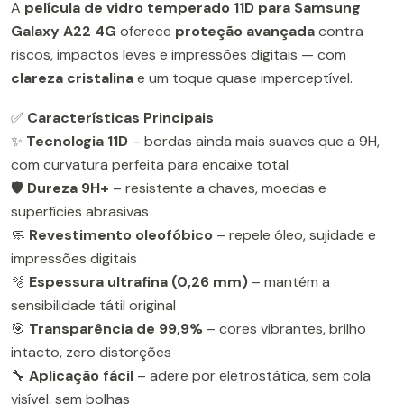
A
película de vidro temperado 11D para Samsung
Galaxy A22 4G
oferece
proteção avançada
contra
riscos, impactos leves e impressões digitais — com
clareza cristalina
e um toque quase imperceptível.
✅
Características Principais
✨
Tecnologia 11D
– bordas ainda mais suaves que a 9H,
com curvatura perfeita para encaixe total
🛡️
Dureza 9H+
– resistente a chaves, moedas e
superfícies abrasivas
🧼
Revestimento oleofóbico
– repele óleo, sujidade e
impressões digitais
🫧
Espessura ultrafina (0,26 mm)
– mantém a
sensibilidade tátil original
🎯
Transparência de 99,9%
– cores vibrantes, brilho
intacto, zero distorções
🔧
Aplicação fácil
– adere por eletrostática, sem cola
visível, sem bolhas