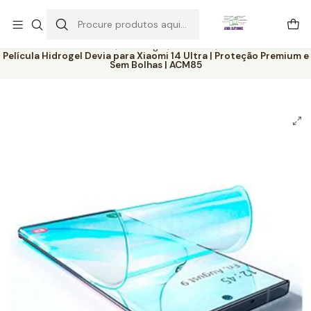
Este é o texto do slide
Ler mais
Início
Catálogo
Películas
Película Hidrogel Devia para Xiaomi 14 Ultra | Proteção Premium e
Sem Bolhas | ACM85