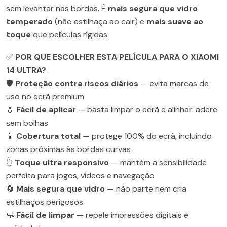
sem levantar nas bordas. É
mais segura que vidro
temperado
(não estilhaça ao cair) e
mais suave ao
toque
que películas rígidas.
✅
POR QUE ESCOLHER ESTA PELÍCULA PARA O XIAOMI
14 ULTRA?
🛡️
Proteção contra riscos diários
— evita marcas de
uso no ecrã premium
💧
Fácil de aplicar
— basta limpar o ecrã e alinhar: adere
sem bolhas
📱
Cobertura total
— protege 100% do ecrã, incluindo
zonas próximas às bordas curvas
👆
Toque ultra responsivo
— mantém a sensibilidade
perfeita para jogos, vídeos e navegação
🔄
Mais segura que vidro
— não parte nem cria
estilhaços perigosos
🧼
Fácil de limpar
— repele impressões digitais e