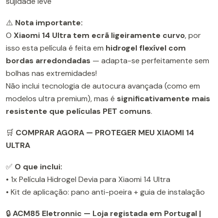
sujidade leve
⚠️
Nota importante:
O
Xiaomi 14 Ultra tem ecrã ligeiramente curvo
, por
isso esta película é feita em
hidrogel flexível com
bordas arredondadas
— adapta-se perfeitamente sem
bolhas nas extremidades!
Não inclui tecnologia de autocura avançada (como em
modelos ultra premium), mas é
significativamente mais
resistente que películas PET comuns
.
🛒
COMPRAR AGORA — PROTEGER MEU XIAOMI 14
ULTRA
✅
O que inclui:
• 1x Película Hidrogel Devia para Xiaomi 14 Ultra
• Kit de aplicação: pano anti-poeira + guia de instalação
🔒
ACM85 Eletronnic — Loja registada em Portugal |