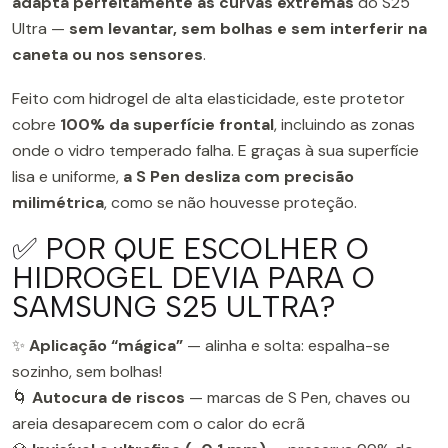
adapta perfeitamente às curvas extremas
do S25
Ultra —
sem levantar, sem bolhas e sem interferir na
caneta ou nos sensores
.
Feito com hidrogel de alta elasticidade, este protetor
cobre
100% da superfície frontal
, incluindo as zonas
onde o vidro temperado falha. E graças à sua superfície
lisa e uniforme,
a S Pen desliza com precisão
milimétrica
, como se não houvesse proteção.
✅ POR QUE ESCOLHER O
HIDROGEL DEVIA PARA O
SAMSUNG S25 ULTRA?
✨
Aplicação “mágica”
— alinha e solta: espalha-se
sozinho, sem bolhas!
🌀
Autocura de riscos
— marcas de S Pen, chaves ou
areia desaparecem com o calor do ecrã