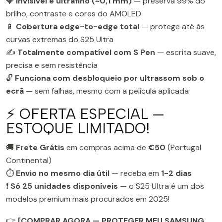
💎
Invisível e ultrafino (~0,1 mm)
— preserva 99% do
brilho, contraste e cores do AMOLED
📱
Cobertura edge-to-edge total
— protege até às
curvas extremas do S25 Ultra
✍️
Totalmente compatível com S Pen
— escrita suave,
precisa e sem resistência
🔓
Funciona com desbloqueio por ultrassom sob o
ecrã
— sem falhas, mesmo com a película aplicada
⚡ OFERTA ESPECIAL —
ESTOQUE LIMITADO!
🚚
Frete Grátis
em compras acima de
€50
(Portugal
Continental)
⏱️
Envio no mesmo dia útil
— receba em
1-2 dias
❗
Só 25 unidades disponíveis
— o S25 Ultra é um dos
modelos premium mais procurados em 2025!
👉
[COMPRAR AGORA — PROTEGER MEU SAMSUNG