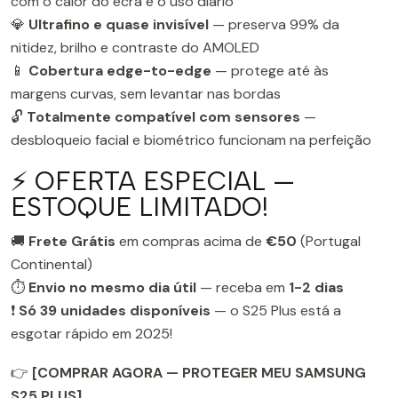
com o calor do ecrã e o uso diário
💎
Ultrafino e quase invisível
— preserva 99% da
nitidez, brilho e contraste do AMOLED
📱
Cobertura edge-to-edge
— protege até às
margens curvas, sem levantar nas bordas
🔓
Totalmente compatível com sensores
—
desbloqueio facial e biométrico funcionam na perfeição
⚡ OFERTA ESPECIAL —
ESTOQUE LIMITADO!
🚚
Frete Grátis
em compras acima de
€50
(Portugal
Continental)
⏱️
Envio no mesmo dia útil
— receba em
1-2 dias
❗
Só 39 unidades disponíveis
— o S25 Plus está a
esgotar rápido em 2025!
👉
[COMPRAR AGORA — PROTEGER MEU SAMSUNG
S25 PLUS]