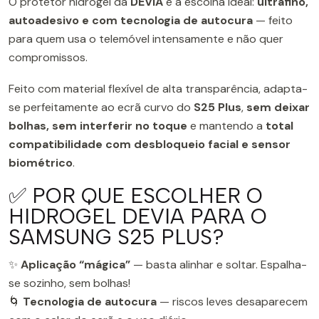
O protetor hidrogel da
DEVIA
é a escolha ideal:
ultrafino,
autoadesivo e com tecnologia de autocura
— feito
para quem usa o telemóvel intensamente e não quer
compromissos.
Feito com material flexível de alta transparência, adapta-
se perfeitamente ao ecrã curvo do
S25 Plus
,
sem deixar
bolhas, sem interferir no toque
e mantendo a
total
compatibilidade com desbloqueio facial e sensor
biométrico
.
✅ POR QUE ESCOLHER O
HIDROGEL DEVIA PARA O
SAMSUNG S25 PLUS?
✨
Aplicação “mágica”
— basta alinhar e soltar. Espalha-
se sozinho, sem bolhas!
🌀
Tecnologia de autocura
— riscos leves desaparecem