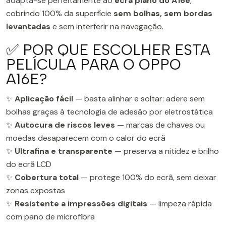
adapta-se perfeitamente ao
ecrã plano do A16e
,
cobrindo 100% da superfície
sem bolhas, sem bordas
levantadas
e sem interferir na navegação.
✅ POR QUE ESCOLHER ESTA
PELÍCULA PARA O OPPO
A16E?
✨
Aplicação fácil
— basta alinhar e soltar: adere sem
bolhas graças à tecnologia de adesão por eletrostática
✨
Autocura de riscos leves
— marcas de chaves ou
moedas desaparecem com o calor do ecrã
✨
Ultrafina e transparente
— preserva a nitidez e brilho
do ecrã LCD
✨
Cobertura total
— protege 100% do ecrã, sem deixar
zonas expostas
✨
Resistente a impressões digitais
— limpeza rápida
com pano de microfibra