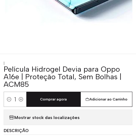
|
Película Hidrogel Devia para Oppo
A16e | Proteção Total, Sem Bolhas |
ACM85
Comprar agora
Adicionar ao Carrinho
Quantidade
Mostrar stock das localizações
DESCRIÇÃO