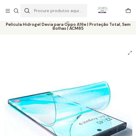
Este é o texto do slide
Ler mais
Início
Catálogo
Películas
Película Hidrogel Devia para Oppo A16e | Proteção Total, Sem
Bolhas | ACM85