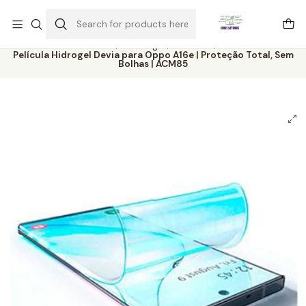
Este é o texto do slide
Ler mais
Home
Catálogo
Películas
Película Hidrogel Devia para Oppo A16e | Proteção Total, Sem
Bolhas | ACM85