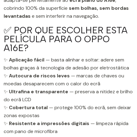
adapta-se perfeitamente ao
ecrã plano do A16e
,
cobrindo 100% da superfície
sem bolhas, sem bordas
levantadas
e sem interferir na navegação.
✅ POR QUE ESCOLHER ESTA
PELÍCULA PARA O OPPO
A16E?
✨
Aplicação fácil
— basta alinhar e soltar: adere sem
bolhas graças à tecnologia de adesão por eletrostática
✨
Autocura de riscos leves
— marcas de chaves ou
moedas desaparecem com o calor do ecrã
✨
Ultrafina e transparente
— preserva a nitidez e brilho
do ecrã LCD
✨
Cobertura total
— protege 100% do ecrã, sem deixar
zonas expostas
✨
Resistente a impressões digitais
— limpeza rápida
com pano de microfibra