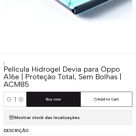
|
Película Hidrogel Devia para Oppo
A16e | Proteção Total, Sem Bolhas |
ACM85
Buy now
Add to Cart
Quantity
Mostrar stock das localizações
DESCRIÇÃO