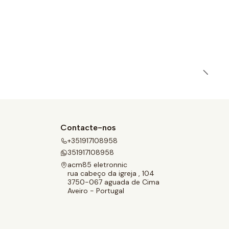
Contacte-nos
+351917108958
351917108958
acm85 eletronnic
rua cabeço da igreja , 104
3750-067 aguada de Cima
Aveiro - Portugal