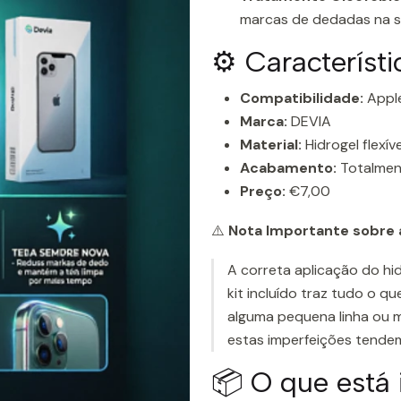
marcas de dedadas na su
⚙️ Característ
Compatibilidade:
Apple
Marca:
DEVIA
Material:
Hidrogel flexí
Acabamento:
Totalment
Preço:
€7,00
⚠️
Nota Importante sobre a
A correta aplicação do hid
kit incluído traz tudo o 
alguma pequena linha ou mi
estas imperfeições tende
📦 O que está