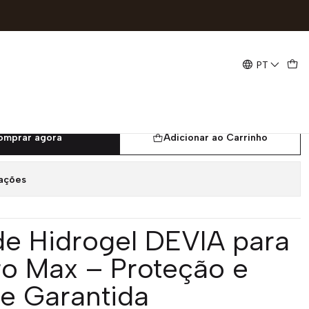
 ACM85
PT
gel DEVIA iPhone 11 Pro Max |
omprar agora
Adicionar ao Carrinho
zações
a de Hidrogel DEVIA para
ro Max – Proteção e
de Garantida