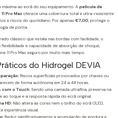
o máxima ao ecrã do seu equipamento. A
película de
 11 Pro Max
oferece uma cobertura total e ultra-resistente
tos e riscos do quotidiano. Por apenas
€7,00
, protege o
ogia de ponta.
ado clássico que estala nas bordas com facilidade, o
a flexibilidade e capacidade de absorção de choque,
ne 11 Pro Max seguro por muito mais tempo.
Práticos do Hidrogel DEVIA
eparação:
Riscos superficiais provocados por chaves ou
arecem de forma autónoma em 24 a 48 horas.
 com o Touch:
Sendo uma camada ultrafina, preserva na
de ao toque e a resposta rápida do ecrã original.
na HD:
Não altera as cores nem o brilho do ecrã OLED,
 experiência visual.
o:
Reduz significativamente a acumulação de gordura e