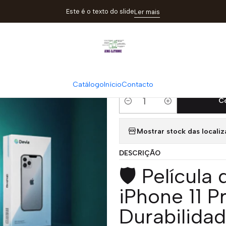
Catálogo
Películas
Película Hidrogel DEVIA iPhone 11 Pro Max |
Este é o texto do slide
Ler mais
|
Película Hidro
ACM85
Catálogo
Início
Contacto
C
Quantidade
Mostrar stock das locali
DESCRIÇÃO
🛡️ Películ
iPhone 11 P
Durabilida