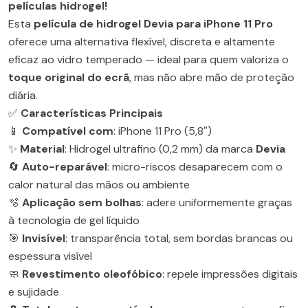
películas hidrogel!
Esta
película de hidrogel Devia para iPhone 11 Pro
oferece uma alternativa flexível, discreta e altamente
eficaz ao vidro temperado — ideal para quem valoriza o
toque original do ecrã
, mas não abre mão de proteção
diária.
✅
Características Principais
📱
Compatível com
: iPhone 11 Pro (5,8″)
✨
Material
: Hidrogel ultrafino (0,2 mm) da marca
Devia
🔄
Auto-reparável
: micro-riscos desaparecem com o
calor natural das mãos ou ambiente
🫧
Aplicação sem bolhas
: adere uniformemente graças
à tecnologia de gel líquido
🎯
Invisível
: transparência total, sem bordas brancas ou
espessura visível
🧼
Revestimento oleofóbico
: repele impressões digitais
e sujidade