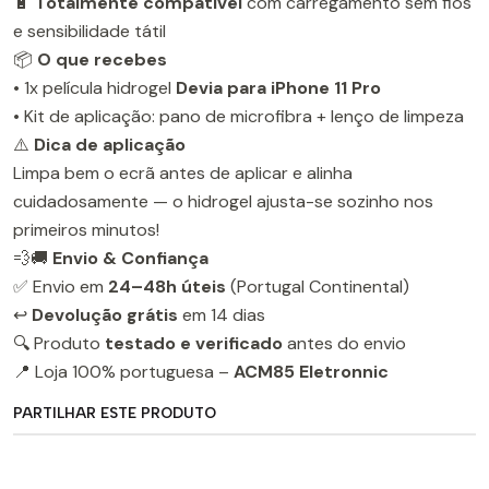
🔋
Totalmente compatível
com carregamento sem fios
e sensibilidade tátil
📦
O que recebes
• 1x película hidrogel
Devia para iPhone 11 Pro
• Kit de aplicação: pano de microfibra + lenço de limpeza
⚠️
Dica de aplicação
Limpa bem o ecrã antes de aplicar e alinha
cuidadosamente — o hidrogel ajusta-se sozinho nos
primeiros minutos!
💨🚚
Envio & Confiança
✅ Envio em
24–48h úteis
(Portugal Continental)
↩️
Devolução grátis
em 14 dias
🔍 Produto
testado e verificado
antes do envio
📍 Loja 100% portuguesa –
ACM85 Eletronnic
PARTILHAR ESTE PRODUTO