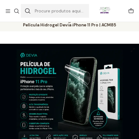
Este é o texto do slide
Ler mais
Início
Catálogo
Películas
Película Hidrogel Devia iPhone 11 Pro | ACM85