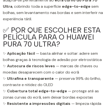
adapta-se perfeitamente ao
ecrã curvo do Pura 70
Ultra
, cobrindo toda a superfície
edge-to-edge
sem
bolhas, sem levantamento nas bordas e sem interferir na
experiência tátil.
✅ POR QUE ESCOLHER ESTA
PELÍCULA PARA O HUAWEI
PURA 70 ULTRA?
✨
Aplicação fácil
— basta alinhar e soltar: adere sem
bolhas graças à tecnologia de adesão por eletrostática
✨
Autocura de riscos leves
— marcas de chaves ou
moedas desaparecem com o calor do ecrã
✨
Ultrafina e transparente
— preserva 99% do brilho,
contraste e nitidez do OLED
✨
Cobertura total edge-to-edge
— protege até as
zonas curvas do ecrã, sem deixar bordas expostas
✨
Resistente a impressões digitais
— limpeza rápida