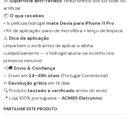
🧼
Superfície anti-reflexo
: reduz brilhos sob luz solar ou
artificial
📦
O que recebes
• 1x película hidrogel
mate Devia para iPhone 11 Pro
• Kit de aplicação: pano de microfibra + lenço de limpeza
⚠️
Dica de aplicação
Limpa bem o ecrã antes de aplicar e alinha
cuidadosamente — o hidrogel ajusta-se sozinho nos
primeiros minutos!
💨🚚
Envio & Confiança
✅ Envio em
24–48h úteis
(Portugal Continental)
↩️
Devolução grátis
em 14 dias
🔍 Produto
testado e verificado
antes do envio
📍 Loja 100% portuguesa –
ACM85 Eletronnic
PARTILHAR ESTE PRODUTO