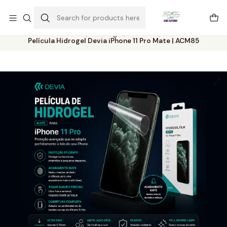
Este é o texto do slide
Ler mais
Home
Catálogo
Películas
Película Hidrogel Devia iPhone 11 Pro Mate | ACM85