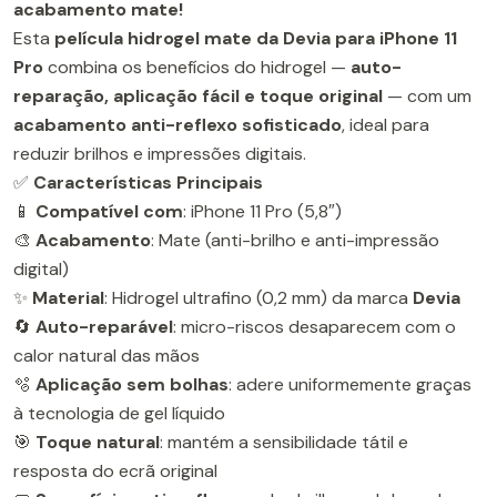
acabamento mate!
Esta
película hidrogel mate da Devia para iPhone 11
Pro
combina os benefícios do hidrogel —
auto-
reparação, aplicação fácil e toque original
— com um
acabamento anti-reflexo sofisticado
, ideal para
reduzir brilhos e impressões digitais.
✅
Características Principais
📱
Compatível com
: iPhone 11 Pro (5,8″)
🎨
Acabamento
: Mate (anti-brilho e anti-impressão
digital)
✨
Material
: Hidrogel ultrafino (0,2 mm) da marca
Devia
🔄
Auto-reparável
: micro-riscos desaparecem com o
calor natural das mãos
🫧
Aplicação sem bolhas
: adere uniformemente graças
à tecnologia de gel líquido
🎯
Toque natural
: mantém a sensibilidade tátil e
resposta do ecrã original