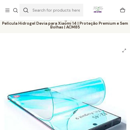
Este é o texto do slide
Ler mais
Home
Catálogo
Películas
Película Hidrogel Devia para Xiaomi 14 | Proteção Premium e Sem
Bolhas | ACM85