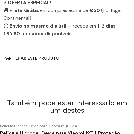
⚡
OFERTA ESPECIAL!
🚚
Frete Grátis
em compras acima de
€50
(Portugal
Continental)
⏱️
Envio no mesmo dia útil
— receba em
1-2 dias
❗
Só 60 unidades disponíveis
PARTILHAR ESTE PRODUTO
Também pode estar interessado em
um destes
Película Hidrogel Devia para Xiaomi 12T
|
DEVIA
Película Hidrogel Devia para Xiaomi 12T | Proteção