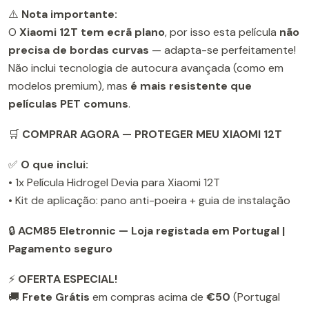
⚠️
Nota importante:
O
Xiaomi 12T tem ecrã plano
, por isso esta película
não
precisa de bordas curvas
— adapta-se perfeitamente!
Não inclui tecnologia de autocura avançada (como em
modelos premium), mas
é mais resistente que
películas PET comuns
.
🛒
COMPRAR AGORA — PROTEGER MEU XIAOMI 12T
✅
O que inclui:
• 1x Película Hidrogel Devia para Xiaomi 12T
• Kit de aplicação: pano anti-poeira + guia de instalação
🔒
ACM85 Eletronnic — Loja registada em Portugal |
Pagamento seguro
⚡
OFERTA ESPECIAL!
🚚
Frete Grátis
em compras acima de
€50
(Portugal