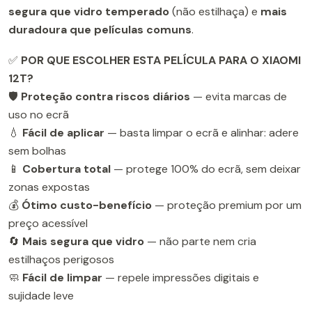
segura que vidro temperado
(não estilhaça) e
mais
duradoura que películas comuns
.
✅
POR QUE ESCOLHER ESTA PELÍCULA PARA O XIAOMI
12T?
🛡️
Proteção contra riscos diários
— evita marcas de
uso no ecrã
💧
Fácil de aplicar
— basta limpar o ecrã e alinhar: adere
sem bolhas
📱
Cobertura total
— protege 100% do ecrã, sem deixar
zonas expostas
💰
Ótimo custo-benefício
— proteção premium por um
preço acessível
🔄
Mais segura que vidro
— não parte nem cria
estilhaços perigosos
🧼
Fácil de limpar
— repele impressões digitais e
sujidade leve