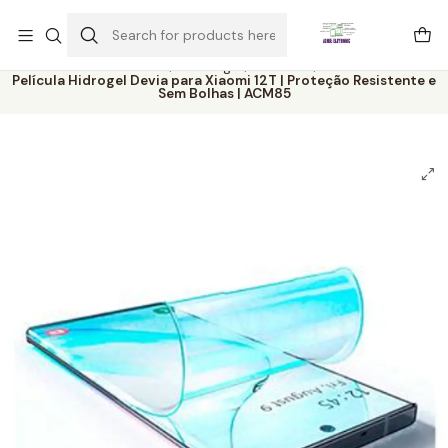
Este é o texto do slide
Ler mais
Home
Catálogo
Películas
Película Hidrogel Devia para Xiaomi 12T | Proteção Resistente e
Sem Bolhas | ACM85