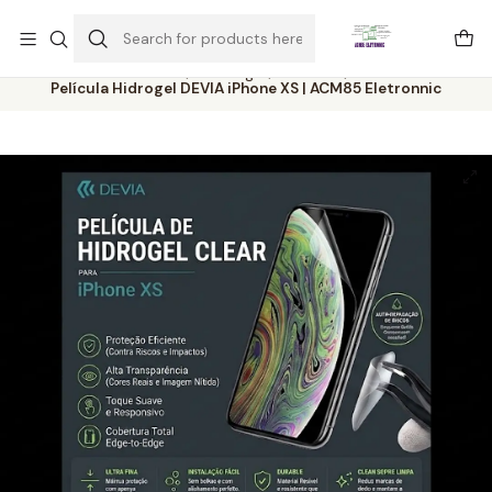
Este é o texto do slide
Ler mais
Home
Catálogo
Películas
Película Hidrogel DEVIA iPhone XS | ACM85 Eletronnic