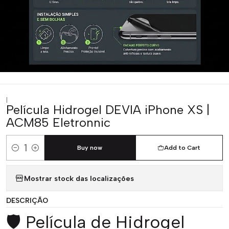
|
Película Hidrogel DEVIA iPhone XS |
ACM85 Eletronnic
Buy now
Add to Cart
Quantity
Mostrar stock das localizações
DESCRIÇÃO
🛡️ Película de Hidrogel