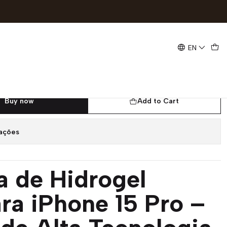
Eletronnic
EN
gel DEVIA iPhone 15 Pro |
nnic
Buy now
Add to Cart
zações
la de Hidrogel
ra iPhone 15 Pro –