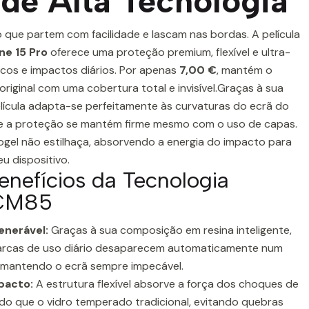
de Alta Tecnologia
o que partem com facilidade e lascam nas bordas. A película
ne 15 Pro
oferece uma proteção premium, flexível e ultra-
scos e impactos diários. Por apenas
7,00 €
, mantém o
original com uma cobertura total e invisível.Graças à sua
elícula adapta-se perfeitamente às curvaturas do ecrã do
ue a proteção se mantém firme mesmo com o uso de capas.
rogel não estilhaça, absorvendo a energia do impacto para
u dispositivo.
Benefícios da Tecnologia
ACM85
enerável:
Graças à sua composição em resina inteligente,
arcas de uso diário desaparecem automaticamente num
 mantendo o ecrã sempre impecável.
pacto:
A estrutura flexível absorve a força dos choques de
 do que o vidro temperado tradicional, evitando quebras