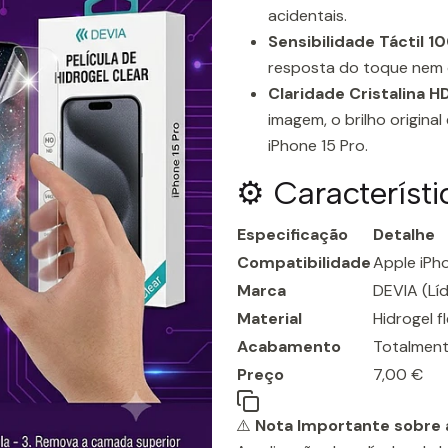
acidentais.
Sensibilidade Táctil 
resposta do toque nem o
Claridade Cristalina HD
imagem, o brilho origina
iPhone 15 Pro.
⚙️ Característ
Especificação
Detalhe
Compatibilidade
Apple iPho
Marca
DEVIA (Lí
Material
Hidrogel 
Acabamento
Totalment
Preço
7,00 €
⚠️
Nota Importante sobre a