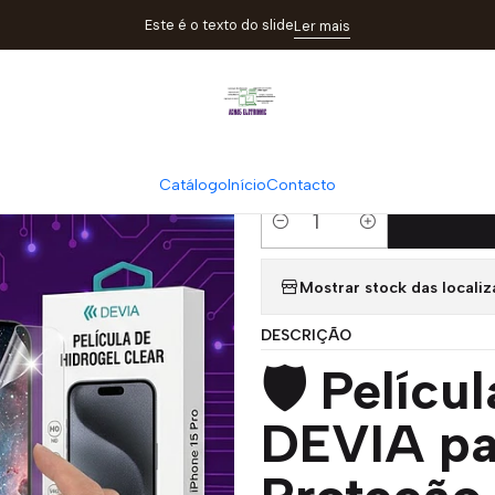
atálogo
Películas
Película Hidrogel DEVIA iPhone 15 Pro | ACM85 
Este é o texto do slide
Ler mais
|
Película Hidro
ACM85 Eletro
Catálogo
Início
Contacto
Quantity
Mostrar stock das locali
DESCRIÇÃO
🛡️ Pelícu
DEVIA pa