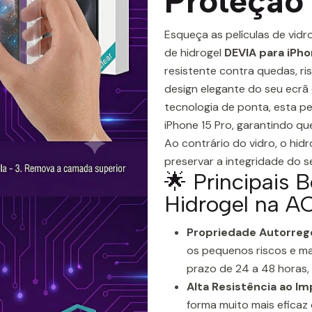
Proteção 
Esqueça as películas de vidr
de hidrogel
DEVIA para iPho
resistente contra quedas, ri
design elegante do seu ecrã 
tecnologia de ponta, esta p
iPhone 15 Pro, garantindo q
Ao contrário do vidro, o hid
preservar a integridade do se
🌟 Principais 
Hidrogel na 
Propriedade Autorreg
os pequenos riscos e m
prazo de 24 a 48 horas,
Alta Resistência ao Im
forma muito mais eficaz