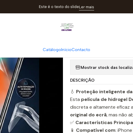
ome
Catálogo
Películas
Película Hidrogel Devia iPhone X | ACM
Este é o texto do slide
Ler mais
|
Película Hidr
Catálogo
Início
Contacto
Quantity
Mostrar stock das locali
DESCRIÇÃO
💧
Proteção inteligente da 
Esta
película de hidrogel D
discreta e altamente eficaz
original do ecrã
, mas não a
✅
Características Principa
📱
Compatível com
: iPhone