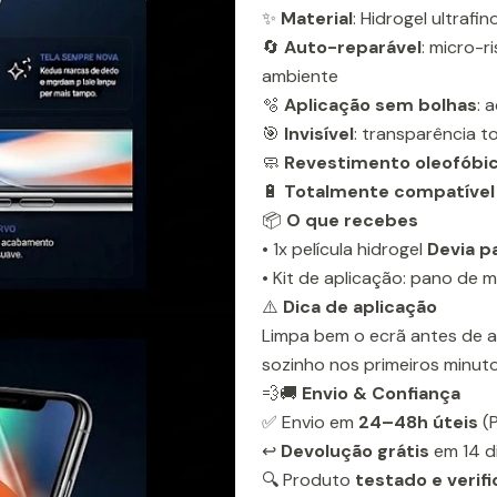
✨
Material
: Hidrogel ultraf
🔄
Auto-reparável
: micro-
ambiente
🫧
Aplicação sem bolhas
: 
🎯
Invisível
: transparência t
🧼
Revestimento oleofóbi
🔋
Totalmente compatível
📦
O que recebes
• 1x película hidrogel
Devia p
• Kit de aplicação: pano de m
⚠️
Dica de aplicação
Limpa bem o ecrã antes de a
sozinho nos primeiros minuto
💨🚚
Envio & Confiança
✅ Envio em
24–48h úteis
(P
↩️
Devolução grátis
em 14 d
🔍 Produto
testado e verif