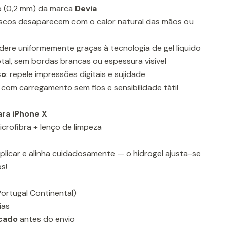
ino (0,2 mm) da marca
Devia
riscos desaparecem com o calor natural das mãos ou
adere uniformemente graças à tecnologia de gel líquido
otal, sem bordas brancas ou espessura visível
co
: repele impressões digitais e sujidade
com carregamento sem fios e sensibilidade tátil
ara iPhone X
icrofibra + lenço de limpeza
plicar e alinha cuidadosamente — o hidrogel ajusta-se
s!
ortugal Continental)
ias
icado
antes do envio