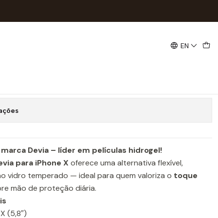
85
EN
ogel Devia iPhone X | ACM85
Buy now
Add to Cart
zações
marca Devia – líder em películas hidrogel!
evia para iPhone X
oferece uma alternativa flexível,
 ao vidro temperado — ideal para quem valoriza o
toque
bre mão de proteção diária.
is
 X (5,8″)