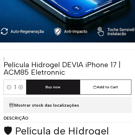
|
Película Hidrogel DEVIA iPhone 17 |
ACM85 Eletronnic
Buy now
Add to Cart
Quantity
Mostrar stock das localizações
DESCRIÇÃO
🛡️ Película de Hidrogel