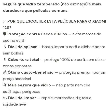
segura que vidro temperado
(não estilhaça) e
mais
duradoura que películas comuns
.
✅
POR QUE ESCOLHER ESTA PELÍCULA PARA O XIAOMI
12S?
🛡️
Proteção contra riscos diários
— evita marcas de
uso no ecrã
💧
Fácil de aplicar
— basta limpar o ecrã e alinhar: adere
sem bolhas
📱
Cobertura total
— protege 100% do ecrã, sem deixar
zonas expostas
💰
Ótimo custo-benefício
— proteção premium por um
preço acessível
🔄
Mais segura que vidro
— não parte nem cria
estilhaços perigosos
🧼
Fácil de limpar
— repele impressões digitais e
sujidade leve