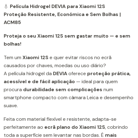
💧
Película Hidrogel DEVIA para Xiaomi 12S
Proteção Resistente, Económica e Sem Bolhas |
ACM85
Proteja o seu Xiaomi 12S sem gastar muito — e sem
bolhas!
Tem um
Xiaomi 12S
e quer evitar riscos no ecrã
causados por chaves, moedas ou uso diário?
A película hidrogel da
DEVIA
oferece
proteção prática,
acessível e de fácil aplicação
— ideal para quem
procura
durabilidade sem complicações
num
smartphone compacto com câmara Leica e desempenho
suave.
Feita com material flexível e resistente, adapta-se
perfeitamente ao
ecrã plano do Xiaomi 12S
, cobrindo
toda a superfície sem levantar nas bordas. É
mais