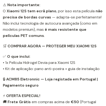
⚠️
Nota importante:
O
Xiaomi 12S tem ecrã plano
, por isso esta película
não
precisa de bordas curvas
— adapta-se perfeitamente!
Não inclui tecnologia de autocura avançada (como em
modelos premium), mas
é mais resistente que
películas PET comuns
.
🛒
COMPRAR AGORA — PROTEGER MEU XIAOMI 12S
✅
O que inclui:
• 1x Película Hidrogel Devia para Xiaomi 12S
• Kit de aplicação: pano anti-poeira + guia de instalação
🔒
ACM85 Eletronnic — Loja registada em Portugal |
Pagamento seguro
⚡
OFERTA ESPECIAL!
🚚
Frete Grátis
em compras acima de
€50
(Portugal