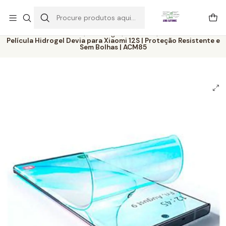
Este é o texto do slide
Ler mais
Início
Catálogo
Películas
Película Hidrogel Devia para Xiaomi 12S | Proteção Resistente e
Sem Bolhas | ACM85