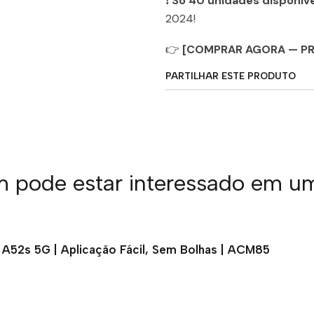
❗
Só 40 unidades disponív
2024!
👉
[COMPRAR AGORA — P
PARTILHAR ESTE PRODUTO
pode estar interessado em u
 A52s 5G | Aplicação Fácil, Sem Bolhas | ACM85