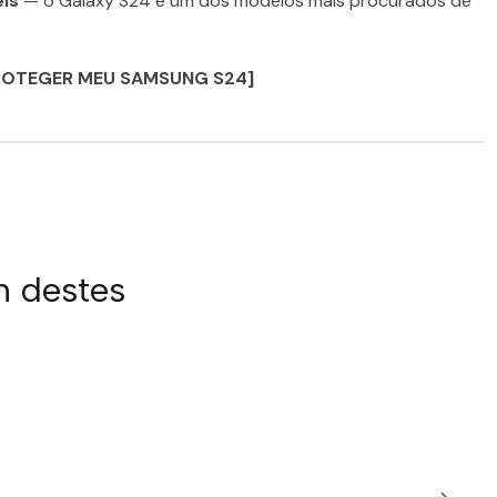
eis
— o Galaxy S24 é um dos modelos mais procurados de
ROTEGER MEU SAMSUNG S24]
m destes