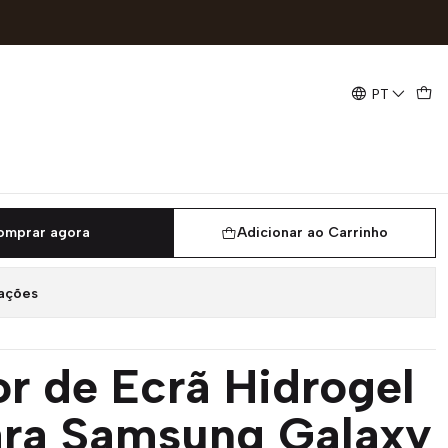
ção Fácil, Sem Bolhas | ACM85
PT
rã Hidrogel DEVIA para
y S24 | Aplicação Fácil, Sem
85
omprar agora
Adicionar ao Carrinho
zações
or de Ecrã Hidrogel
ra Samsung Galaxy