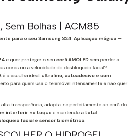
il, Sem Bolhas | ACM85
ligente para o seu Samsung S24. Aplicação mágica —
24
e quer proteger o seu
ecrã AMOLED
sem perder a
 das cores ou a velocidade do desbloqueio facial?
A
é a escolha ideal:
ultrafino, autoadesivo e com
eito para quem usa o telemóvel intensamente e não quer
de alta transparência, adapta-se perfeitamente ao ecrã do
m interferir no toque
e mantendo a
total
oqueio facial e sensor biométrico
.
SCOLHER O HIDROGEL