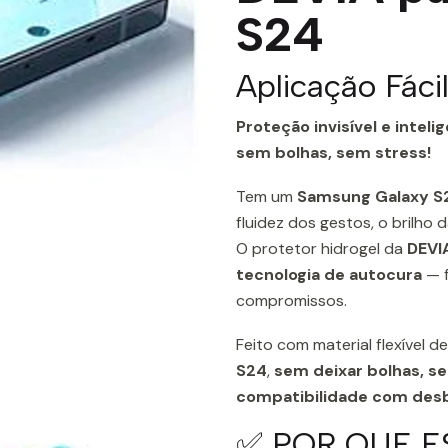
S24
Aplicação Fác
Proteção invisível e inte
sem bolhas, sem stress!
Tem um
Samsung Galaxy S
fluidez dos gestos, o brilho
O protetor hidrogel da
DEVI
tecnologia de autocura
— f
compromissos.
Feito com material flexível 
S24
,
sem deixar bolhas, se
compatibilidade com desbl
✅ POR QUE E