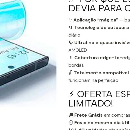
DEVIA PARA 
✨
Aplicação “mágica”
— bas
🌀
Tecnologia de autocura
diário
💎
Ultrafino e quase invisív
AMOLED
📱
Cobertura edge-to-ed
bordas
🔓
Totalmente compatível
funcionam na perfeição
⚡ OFERTA ES
LIMITADO!
🚚
Frete Grátis
em compras
⏱️
Envio no mesmo dia útil