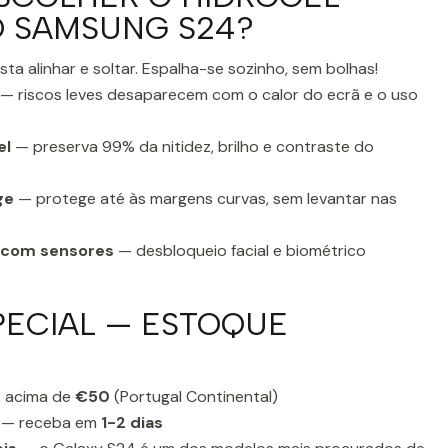
O SAMSUNG S24?
ta alinhar e soltar. Espalha-se sozinho, sem bolhas!
— riscos leves desaparecem com o calor do ecrã e o uso
el
— preserva 99% da nitidez, brilho e contraste do
ge
— protege até às margens curvas, sem levantar nas
 com sensores
— desbloqueio facial e biométrico
PECIAL — ESTOQUE
 acima de
€50
(Portugal Continental)
— receba em
1-2 dias