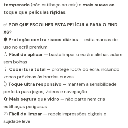
temperado
(não estilhaça ao cair) e
mais suave ao
toque que películas rígidas
.
✅
POR QUE ESCOLHER ESTA PELÍCULA PARA O FIND
X6?
🛡️
Proteção contra riscos diários
— evita marcas de
uso no ecrã premium
💧
Fácil de aplicar
— basta limpar o ecrã e alinhar: adere
sem bolhas
📱
Cobertura total
— protege 100% do ecrã, incluindo
zonas próximas às bordas curvas
👆
Toque ultra responsivo
— mantém a sensibilidade
perfeita para jogos, vídeos e navegação
🔄
Mais segura que vidro
— não parte nem cria
estilhaços perigosos
🧼
Fácil de limpar
— repele impressões digitais e
sujidade leve