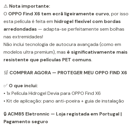
⚠️
Nota importante:
O
OPPO Find X6 tem ecrã ligeiramente curvo
, por isso
esta película é feita em
hidrogel flexível com bordas
arredondadas
— adapta-se perfeitamente sem bolhas
nas extremidades!
Não inclui tecnologia de autocura avançada (como em
modelos ultra premium), mas
é significativamente mais
resistente que películas PET comuns
.
🛒
COMPRAR AGORA — PROTEGER MEU OPPO FIND X6
✅
O que inclui:
• 1x Película Hidrogel Devia para OPPO Find X6
• Kit de aplicação: pano anti-poeira + guia de instalação
🔒
ACM85 Eletronnic — Loja registada em Portugal |
Pagamento seguro