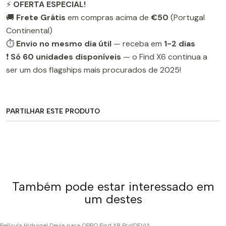
⚡
OFERTA ESPECIAL!
🚚
Frete Grátis
em compras acima de
€50
(Portugal
Continental)
⏱️
Envio no mesmo dia útil
— receba em
1-2 dias
❗
Só 60 unidades disponíveis
— o Find X6 continua a
ser um dos flagships mais procurados de 2025!
PARTILHAR ESTE PRODUTO
Também pode estar interessado em
um destes
Película Hidrogel Devia para OPPO Find X8 Pro
|
DEVIA