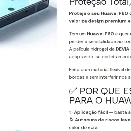
Proteção Tota
Proteja o seu Huawei P60 
valoriza design premium e
Tem um
Huawei P60
e quer 
perder a sensibilidade ao to
A película hidrogel da
DEVIA
adaptando-se perfeitament
Feita com material flexível d
bordas e sem interferir nos 
✅ POR QUE E
PARA O HUAW
✨
Aplicação fácil
— basta al
🌀
Autocura de riscos leve
calor do ecrã