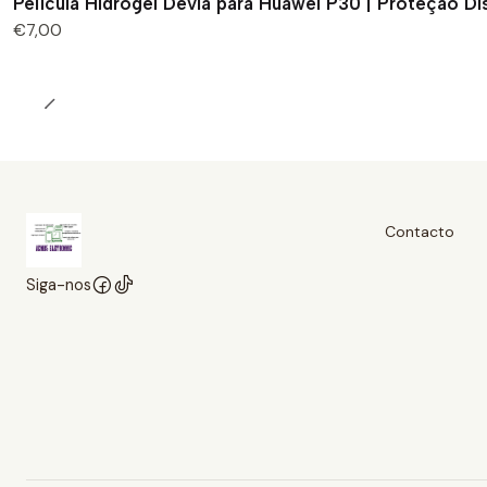
Película Hidrogel Devia para Huawei P30 | Proteção D
€7,00
Contacto
Siga-nos