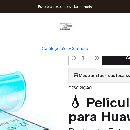
elículas
Película Hidrogel Devia para Huawei P60 | Proteção Total
Este é o texto do slide
Ler mais
|
Película Hidro
Proteção Tota
Catálogo
Início
Contacto
C
Quantidade
Mostrar stock das locali
DESCRIÇÃO
💧 Pelícu
para Hua