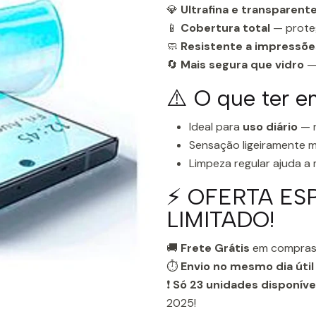
💎
Ultrafina e transparent
📱
Cobertura total
— proteg
🧼
Resistente a impressões
🔄
Mais segura que vidro
— 
⚠️ O que ter e
Ideal para
uso diário
— n
Sensação ligeiramente m
Limpeza regular ajuda a
⚡ OFERTA ES
LIMITADO!
🚚
Frete Grátis
em compras
⏱️
Envio no mesmo dia útil
❗
Só 23 unidades disponíve
2025!