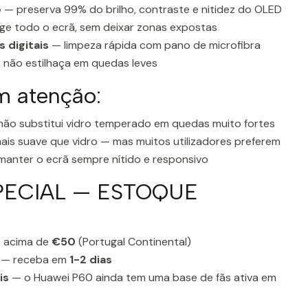
e
— preserva 99% do brilho, contraste e nitidez do OLED
e todo o ecrã, sem deixar zonas expostas
 digitais
— limpeza rápida com pano de microfibra
não estilhaça em quedas leves
m atenção:
ão substitui vidro temperado em quedas muito fortes
ais suave que vidro — mas muitos utilizadores preferem
 manter o ecrã sempre nítido e responsivo
PECIAL — ESTOQUE
 acima de
€50
(Portugal Continental)
— receba em
1-2 dias
is
— o Huawei P60 ainda tem uma base de fãs ativa em