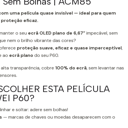
l, Sem Bolhas | ACM85
com uma película quase invisível — ideal para quem
 proteção eficaz.
manter o seu
ecrã OLED plano de 6,67”
impecável, sem
que nem o brilho vibrante das cores?
oferece
proteção suave, eficaz e quase imperceptível
,
e ao
ecrã plano
do seu P60.
e alta transparência, cobre
100% do ecrã
, sem levantar nas
sensores.
SCOLHER ESTA PELÍCULA
EI P60?
inhar e soltar: adere sem bolhas!
s
— marcas de chaves ou moedas desaparecem com o