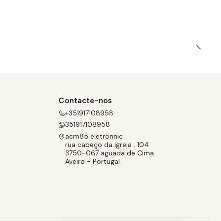
Contacte-nos
+351917108958
351917108958
acm85 eletronnic
rua cabeço da igreja , 104
3750-067 aguada de Cima
Aveiro - Portugal