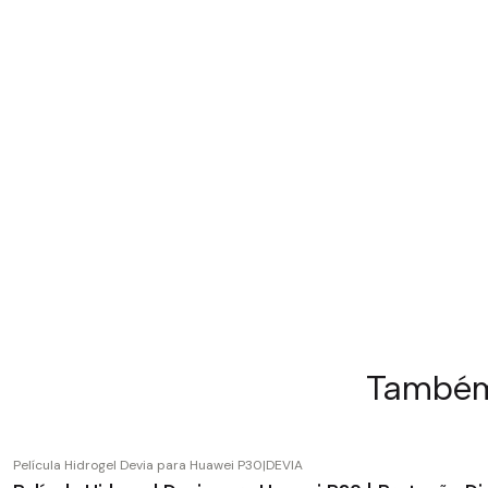
Também 
Película Hidrogel Devia para Huawei P30
|
DEVIA