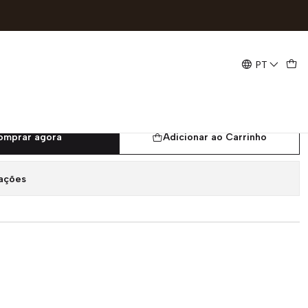
10 5G
PT
 Para Xiaomi Redmi Note 10
omprar agora
Adicionar ao Carrinho
zações