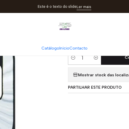
o
Catálogo
Acessórios
Lente Traseira Para Xiaomi Redmi Note 
Este é o texto do slide
Ler mais
|
Lente Traseira
5G
Catálogo
Início
Contacto
C
Quantidade
Mostrar stock das locali
PARTILHAR ESTE PRODUTO