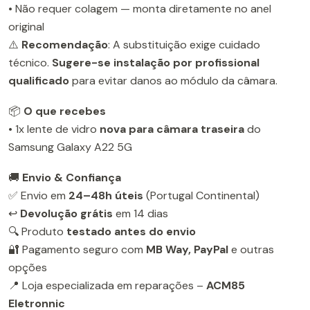
• Não requer colagem — monta diretamente no anel
original
⚠️
Recomendação
: A substituição exige cuidado
técnico.
Sugere-se instalação por profissional
qualificado
para evitar danos ao módulo da câmara.
📦
O que recebes
• 1x lente de vidro
nova para câmara traseira
do
Samsung Galaxy A22 5G
🚚
Envio & Confiança
✅ Envio em
24–48h úteis
(Portugal Continental)
↩️
Devolução grátis
em 14 dias
🔍 Produto
testado antes do envio
🔐 Pagamento seguro com
MB Way, PayPal
e outras
opções
📍 Loja especializada em reparações –
ACM85
Eletronnic