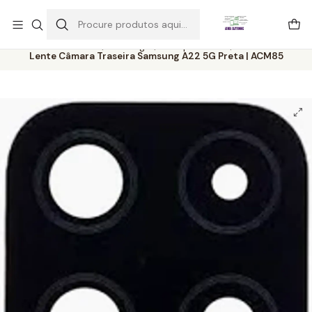
Este é o texto do slide
Ler mais
Início
Catálogo
Componentes
Lente Câmara Traseira Samsung A22 5G Preta | ACM85