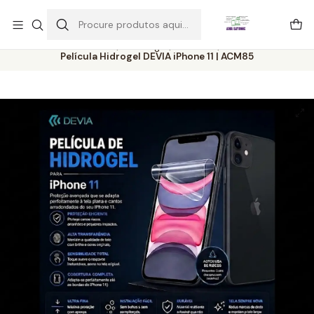
Este é o texto do slide
Ler mais
Início
Catálogo
Películas
Película Hidrogel DEVIA iPhone 11 | ACM85