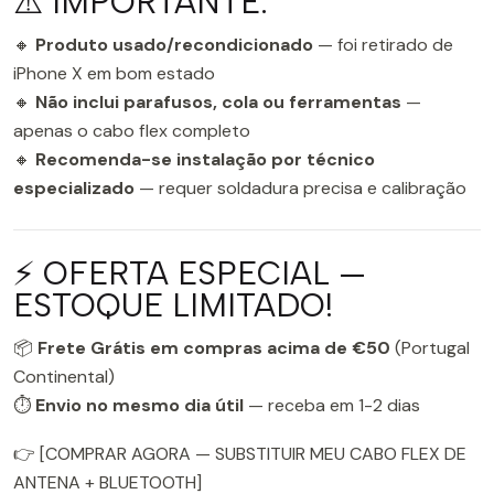
⚠️ IMPORTANTE:
🔸
Produto usado/recondicionado
— foi retirado de
iPhone X em bom estado
🔸
Não inclui parafusos, cola ou ferramentas
—
apenas o cabo flex completo
🔸
Recomenda-se instalação por técnico
especializado
— requer soldadura precisa e calibração
⚡ OFERTA ESPECIAL —
ESTOQUE LIMITADO!
📦
Frete Grátis em compras acima de €50
(Portugal
Continental)
⏱️
Envio no mesmo dia útil
— receba em 1-2 dias
👉 [COMPRAR AGORA — SUBSTITUIR MEU CABO FLEX DE
ANTENA + BLUETOOTH]